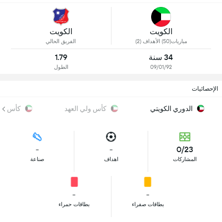
الكويت
الكويت
مباريات(50) الأهداف (2)
الفريق الحالي
34 سنة
1.79
09/01/92
الطول
الإحصائيات
الدوري الكويتي
كأس ولي العهد
كأس أمي
-
-
0/23
المشاركات
اهداف
صناعة
-
-
بطاقات صفراء
بطاقات حمراء