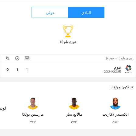
النادي
دولي
 دوري يلو (1) 
دوري يلو (السعودية)
نيوم
0
1
1
2024/2025
قد تكون مهتمًا بـ
لويس
الكسندر لاكازيت
مالانج سار
مارسين بولكا
نيوم
نيوم
نيوم