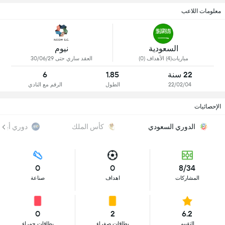
معلومات اللاعب
السعودية
نيوم
مباريات(4) الأهداف (0)
العقد ساري حتى 30/06/29
22 سنة
1.85
6
22/02/04
الطول
الرقم مع النادي
الإحصائيات
الدوري السعودي
كأس الملك
دوري أبطال
0
0
8/34
المشاركات
اهداف
صناعة
0
2
6.2
التقييم
بطاقات صفراء
بطاقات حمراء