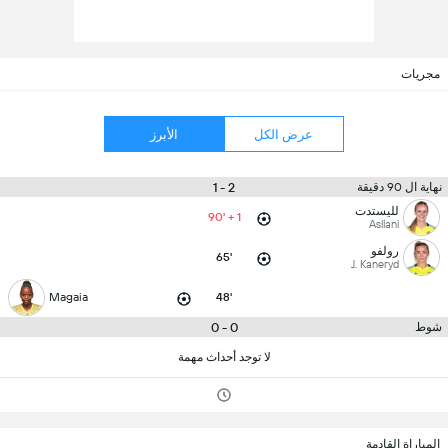
مجريات
عرض الكل
الأبرز
2 - 1
نهاية ال 90 دقيقة
لليستدت
90' + 1
Asllani
رولفو
65'
J. Kaneryd
Magaia
48'
0 - 0
شوط
لا توجد أحداث مهمة
المباراة القادمة