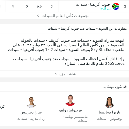
جنوب أفريقيا - سيدات
1
4
0
6:6
3
2
دور الـ 16
مجموعات كأس العالم للسيدات
معلومات عن السويد - سيدات ضد جنوب أفريقيا - سيدات
انتهت مباراة
السويد - سيدات
ضد
جنوب أفريقيا - سيدات
بالجولة
المجموعات من
كأس العالم للسيدات
، في الأحد، ٢٣ يوليو ٢٠٢٣، على
ملعب Sky Stadium بنتيجة السويد - سيدات 2 - 1 جنوب أفريقيا - سيدات.
وإذا فاتك أفضل لحظات السويد - سيدات ضد جنوب أفريقيا - سيدات ،
365Scores يقدم لك تفاصيل المباراة.
شاهد المزيد
قد تكون مهتمًا بـ
كريس
فريدولينا رولفو
باربرا بونانسيا
سارا ديبريتس
مانشستر يونايتد -
يوفنتوس - سيدات
ريال مدريد - سيدات
سيدات