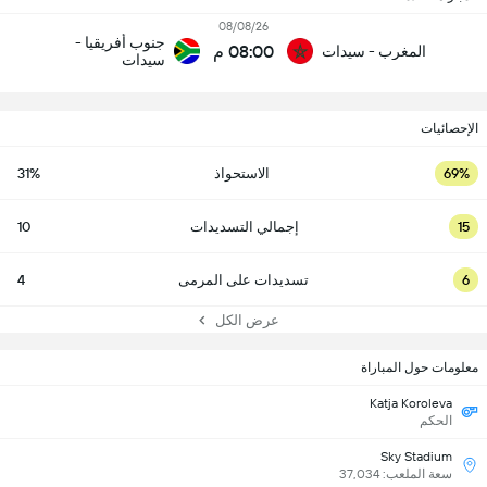
08/08/26
جنوب أفريقيا -
08:00 م
المغرب - سيدات
سيدات
الإحصائيات
69%
الاستحواذ
31%
15
إجمالي التسديدات
10
6
تسديدات على المرمى
4
عرض الكل
معلومات حول المباراة
Katja Koroleva
الحكم
Sky Stadium
سعة الملعب: 37,034