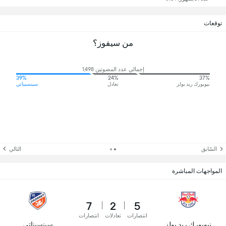
توقعات
من سيفوز؟
إجمالي عدد المصوتين 1,498
39%
24%
37%
نيويورك ريد بولز
تعادل
سينسيناتي
السّابق
التالي
المواجهات المباشرة
7
2
5
انتصارات
تعادلات
انتصارات
نيويورك ريد بولز
سينسيناتي