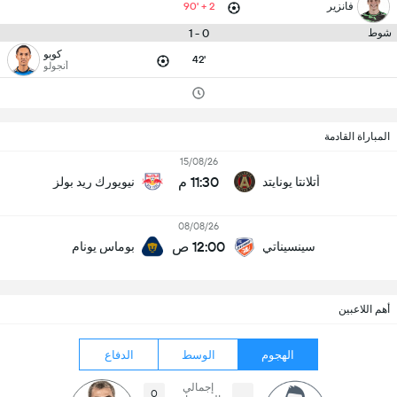
فانزير
90' + 2
0 - 1
شوط
كوبو
42'
أنجولو
المباراة القادمة
15/08/26
11:30 م
أتلانتا يونايتد
نيويورك ريد بولز
08/08/26
12:00 ص
سينسيناتي
بوماس يونام
أهم اللاعبين
الهجوم
الوسط
الدفاع
إجمالي
0