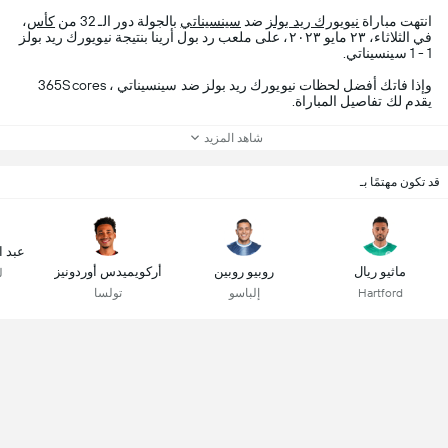
انتهت مباراة
نيويورك ريد بولز
ضد
سينسيناتي
بالجولة دور الـ 32 من
كأس
،
في الثلاثاء، ٢٣ مايو ٢٠٢٣، على ملعب رد بول أرينا بنتيجة نيويورك ريد بولز
1 - 1 سينسيناتي.
وإذا فاتك أفضل لحظات نيويورك ريد بولز ضد سينسيناتي ، 365Scores
يقدم لك تفاصيل المباراة.
شاهد المزيد
قد تكون مهتمًا بـ
عبد ا
ماثيو ريال
روبيو روبين
أركويميدس أوردونيز
ل
Hartford
إلباسو
تولسا