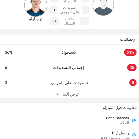
التسديدات
تسديدات
0
على المرمى
حالات
توم بارلو
0
التسلل
الإحصائيات
64%
الاستحواذ
36%
35
إجمالي التسديدات
6
8
تسديدات على المرمى
3
عرض الكل
معلومات حول المباراة
Fotis Bazakos
الحكم
رد بول أرينا
عدد الجمهور: 4,131