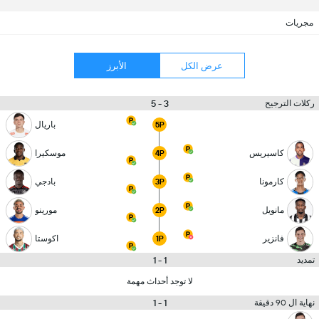
مجريات
عرض الكل
الأبرز
3 - 5
ركلات الترجيح
باريال
5P
كاسيريس
موسكيرا
4P
كارمونا
بادجي
3P
مانويل
مورينو
2P
فانزير
اكوستا
1P
1 - 1
تمديد
لا توجد أحداث مهمة
1 - 1
نهاية ال 90 دقيقة