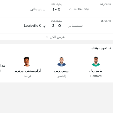
08/09/18
بطولة USL
0 - 1
Louisville City
سينسيناتي
26/05/18
بطولة USL
0 - 2
سينسيناتي
Louisville City
عرض الكل
قد تكون مهتمًا بـ
عبد ا
ماثيو ريال
روبيو روبين
أركويميدس أوردونيز
ل
Hartford
إلباسو
تولسا