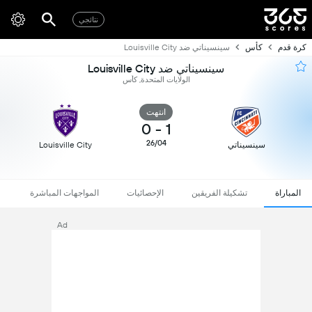
نتائجي
كرة قدم
كأس
سينسيناتي ضد Louisville City
سينسيناتي ضد Louisville City
الولايات المتحدة, كأس
انتهت
0
-
1
26/04
سينسيناتي
Louisville City
المباراة
تشكيلة الفريقين
الإحصائيات
المواجهات المباشرة
Ad