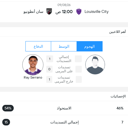
09/08/26
12:00 ص
Louisville City
سان أنطونيو
أهم اللاعبين
الهجوم
الوسط
الدفاع
إجمالي
1
التسديدات
تسديدات
0
على المرمى
تسديدات
Ray Serrano
1
خارج المرمى
الإحصائيات
46%
الاستحواذ
54%
7
إجمالي التسديدات
15