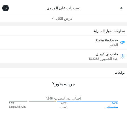
4
تسديدات على المرمى
5
عرض الكل
معلومات حول المباراة
Calin Radosav
الحكم
ملعب تي كيو إل
عدد الجمهور: 10,062
توقعات
من سيفوز؟
إجمالي عدد المصوتين 1,248
17%
26%
57%
سينسيناتي
تعادل
Louisville City