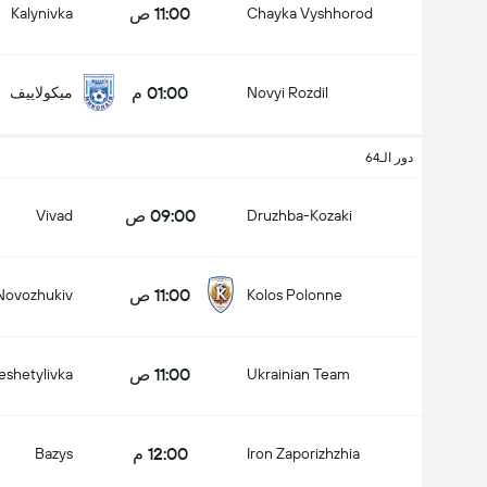
11:00 ص
Kalynivka
Chayka Vyshhorod
01:00 م
Novyi Rozdil
ميكولاييف
دور الـ64
09:00 ص
Vivad
Druzhba-Kozaki
11:00 ص
Novozhukiv
Kolos Polonne
11:00 ص
eshetylivka
Ukrainian Team
12:00 م
Bazys
Iron Zaporizhzhia