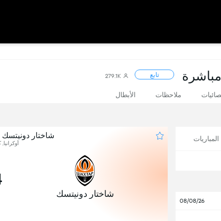
 مباشرة
تابع
279.1K
صائيات
ملاحظات
الأبطال
شاختار دونيتسك 
لمباريات
أوكرانيا,
4
شاختار دونيتسك
08/08/26