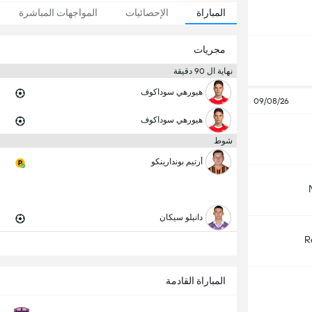
المباراة
الإحصائيات
المواجهات المباشرة
مجريات
نهاية ال 90 دقيقة
هيورهي سوداكوف
09/08/26
هيورهي سوداكوف
شوط
أرتيم بوندارينكو
دانيلو سيكان
R
المباراة القادمة