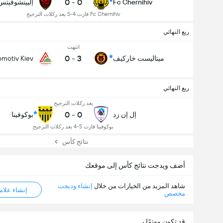
0
-
0
Fc Chernihiv
إلييتشوفيتس
Fc Chernihiv فازت 4-5 بعد ركلات الترجيح
ربع النهائي
انتهت
0
-
3
ميتاليست خاركيف
motiv Kiev
ربع النهائي
بعد ركلات الترجيح
0
-
0
إل إن زد
بوكوفينا
بوكوفينا فازت 5-4 بعد ركلات الترجيح
نتائج كأس
أضف ويدجت نتائج كأس إلى موقعك
شاهد المزيد من الخيارات من خلال
إنشاء وديجت
إنشاء علامة ML
مخصص
قد تكون مهتمًا بـ