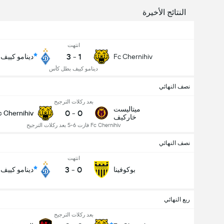
النتائج الأخيرة
انتهت
3
-
1
Fc Chernihiv
دينامو كييف
دينامو كييف بطل كأس
نصف النهائي
بعد ركلات الترجيح
ميتاليست
0
-
0
c Chernihiv
خاركيف
Fc Chernihiv فازت 6-5 بعد ركلات الترجيح
نصف النهائي
انتهت
3
-
0
بوكوفينا
دينامو كييف
عدد الاهداف (2.5)
ربع النهائي
بعد ركلات الترجيح