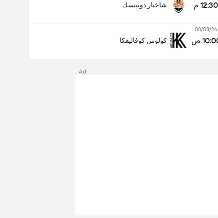
12:30 م
شاختار دونيتسك
08/08/26
10: ص
كولوس كوفاليفكا
Ad