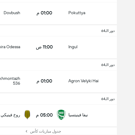
01:00 م
Dovbush
Pokuttya
دور الـ64
11:00 ص
ira Odessa
Ingul
دور الـ64
ekhmontazh
01:00 م
Agron Velyki Hai
536
دور الـ64
05:00 م
نيفا فينيتسيا
روخ فينيكي
جدول مباريات كأس