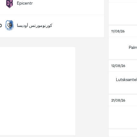
Epicentr
00
كورنومورتس أوديسا
11/08/26
Palm
12/08/26
Lutsksant
21/08/26