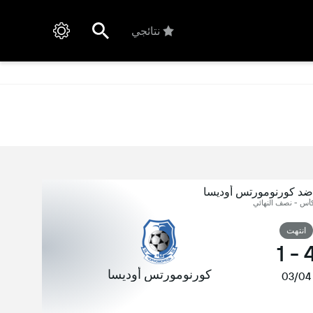
نتائجي
ضد كورنومورتس أوديسا
 كأس - نصف النهائي
انتهت
1
-
كورنومورتس أوديسا
03/04