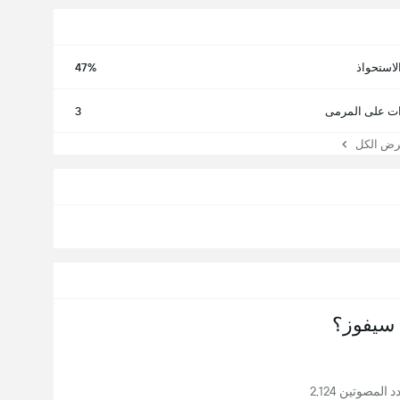
لاستحواذ
47%
ت على المرمى
3
 الكل
سيفوز؟
المصوتين 2,124