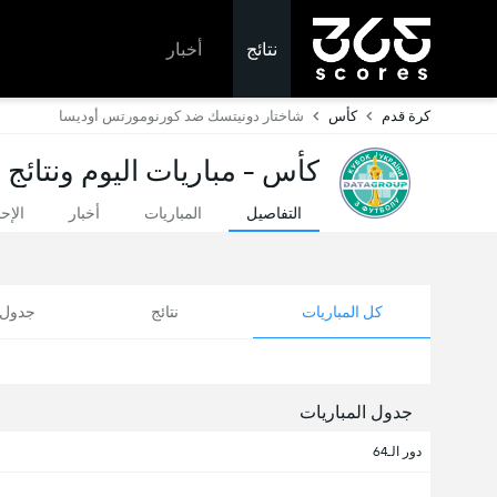
نتائج
أخبار
كرة قدم
كأس
شاختار دونيتسك ضد كورنومورتس أوديسا
كأس - مباريات اليوم ونتائج
التفاصيل
المباريات
أخبار
الإح
كل المباريات
نتائج
جدول ا
جدول المباريات
دور الـ64