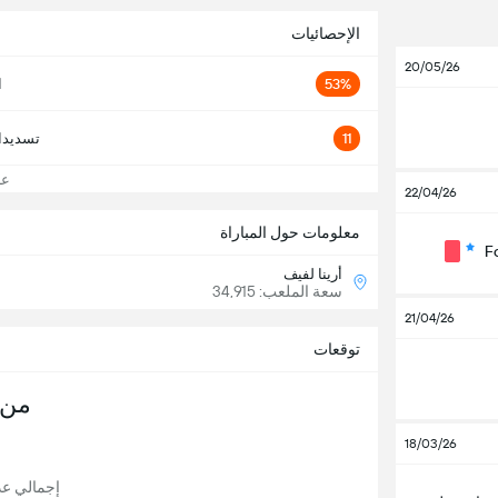
الإحصائيات
20/05/26
53%
ا
11
تسديدا
عرض
22/04/26
معلومات حول المباراة
F
أرينا لفيف
سعة الملعب: 34,915
21/04/26
توقعات
من 
18/03/26
إجمالي عدد 