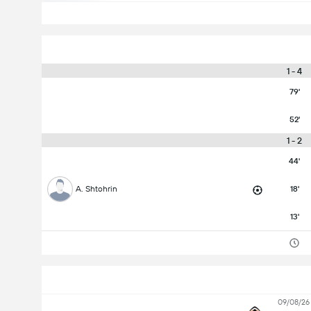
4 - 1
79'
52'
2 - 1
44'
A. Shtohrin
18'
13'
09/08/26