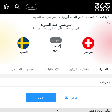
نتائجي
كرة قدم
تصفيات كأس العالم أوروبا
سويسرا ضد السويد
سويسرا ضد السويد
أوروبا, تصفيات كأس العالم أوروبا, الجولة 9
انتهت
1
-
4
15/11
سويسرا
السويد
المباراة
تشكيلة الفريقين
الإحصائيات
المواجهات المباشرة
مجريات
عرض الكل
الأبرز
4 - 1
نهاية ال 90 دقيقة