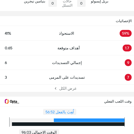
بريل إيمبولو
حالات
بنيامين نيجرين
0
0
التسلل
الإحصائيات
59%
الاستحواذ
41%
1.7
أهداف متوقعة
0.65
9
إجمالي التسديدات
6
7
تسديدات على المرمى
3
عرض الكل
وقت اللعب الفعلي
لُعِبَ بالفعل 56:52
الوقت الاجمالي 96:03