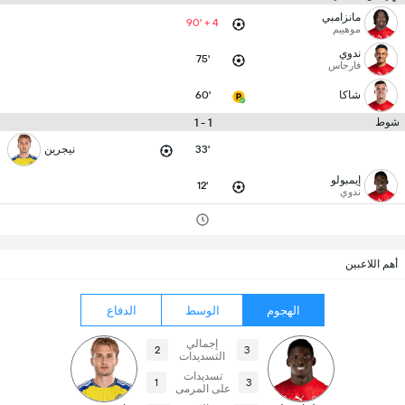
مانزامبي
90' + 4
موهييم
ندوي
75'
فارجاس
شاكا
60'
1 - 1
شوط
33'
نيجرين
إيمبولو
12'
ندوي
أهم اللاعبين
الهجوم
الوسط
الدفاع
إجمالي
2
3
التسديدات
تسديدات
1
3
على المرمى