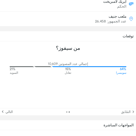
ايريك لامبريخت
الحكم
ملعب جنيف
عدد الجمهور: 26,458
توقعات
من سيفوز؟
إجمالي عدد المصوتين 10,609
21%
15%
64%
سويسرا
تعادل
السويد
السّابق
التالي
المواجهات المباشرة