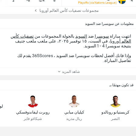
0
2
-8
12:4
6
4
Playoffs (via Nations League)
مجموعات تصفيات كأس العالم أوروبا
معلومات عن سويسرا ضد السويد
انتهت مباراة
سويسرا
ضد
السويد
بالجولة المجموعات من
تصفيات كأس
العالم أوروبا
، في السبت، ١٥ نوفمبر ٢٠٢٥، على ملعب ملعب جنيف
بنتيجة سويسرا 4 - 1 السويد.
وإذا فاتك أفضل لحظات سويسرا ضد السويد ، 365Scores يقدم لك
تفاصيل المباراة.
شاهد المزيد
قد تكون مهتمًا بـ
لو
كريستيانو رونالدو
كيليان مبابي
روبرت ليفاندوفسكي
النصر
ريال مدريد
شيكاغو فاير