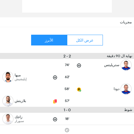
مجريات
عرض الكل
الأبرز
2 - 2
نهاية ال 90 دقيقة
ستريليتس
74'
ميها
62'
إيليشيش
دودا
58'
57'
بلازيتش
0 - 1
شوط
زاجك
18'
سبورار