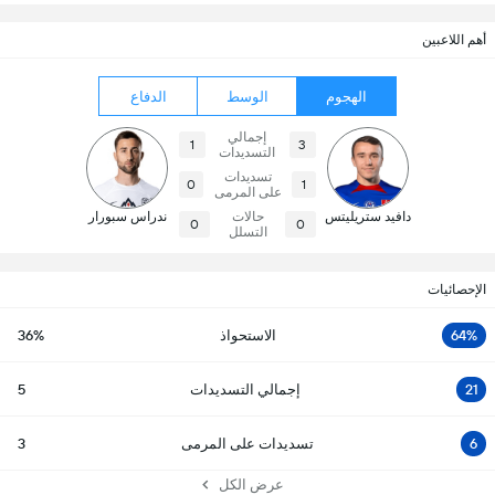
أهم اللاعبين
الهجوم
الوسط
الدفاع
إجمالي
1
3
التسديدات
تسديدات
0
1
على المرمى
دافيد ستريليتس
حالات
ندراس سبورار
0
0
التسلل
الإحصائيات
64%
الاستحواذ
36%
21
إجمالي التسديدات
5
6
تسديدات على المرمى
3
عرض الكل