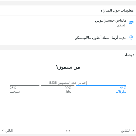
معلومات حول المباراة
ماتياس جيسترانيوس
الحكم
مدينة أرينا- ستاد أنطون مالاتينسكو
توقعات
من سيفوز؟
إجمالي عدد المصوتين 8,108
26%
30%
44%
سلوفاكيا
تعادل
سلوفينيا
السّابق
التالي