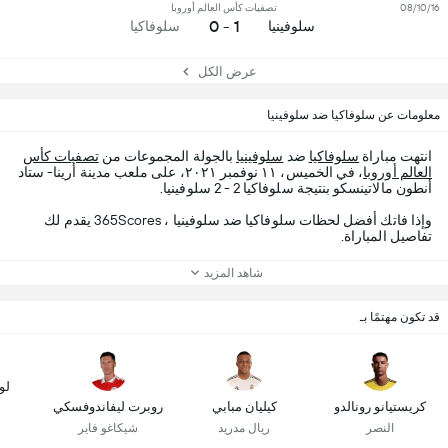
08/10/16
تصفيات كأس العالم أوروبا
1 - 0
سلوفينيا
سلوفاكيا
عرض الكل
معلومات عن سلوفاكيا ضد سلوفينيا
انتهت مباراة
سلوفاكيا
ضد
سلوفينيا
بالجولة المجموعات من
تصفيات كأس
العالم أوروبا
، في الخميس، ١١ نوفمبر ٢٠٢١، على ملعب مدينة أرينا- ستاد
أنطون مالاتينسكو بنتيجة سلوفاكيا 2 - 2 سلوفينيا.
وإذا فاتك أفضل لحظات سلوفاكيا ضد سلوفينيا ، 365Scores يقدم لك
تفاصيل المباراة.
شاهد المزيد
قد تكون مهتمًا بـ
لو
كريستيانو رونالدو
كيليان مبابي
روبرت ليفاندوفسكي
النصر
ريال مدريد
شيكاغو فاير