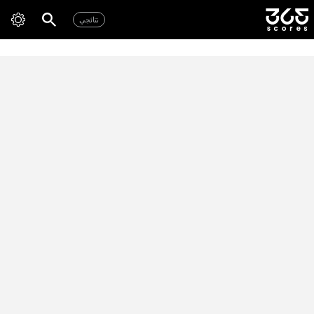
نتائجي