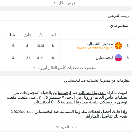
عرض الكل
ترتيب الفريقين
المجموعة ي
لعب
+/-
فارق
نقاط
ف
مقدونيا الشمالية
3
13
3
10:13
8
3
Playoffs (via Nations League)
ليختنشتاين
0
0
-31
31:0
8
5
مجموعات تصفيات كأس العالم أوروبا
معلومات عن مقدونيا الشمالية ضد ليختنشتاين
انتهت مباراة
مقدونيا الشمالية
ضد
ليختنشتاين
بالجولة المجموعات من
تصفيات كأس العالم أوروبا
، في الأحد، ٧ سبتمبر ٢٠٢٥، على ملعب ملعب
توشي برويسكي بنتيجة مقدونيا الشمالية 5 - 0 ليختنشتاين.
وإذا فاتك أفضل لحظات مقدونيا الشمالية ضد ليختنشتاين ، 365Scores
يقدم لك تفاصيل المباراة.
شاهد المزيد