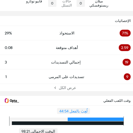
ميلان
حالات
فابيو نوتارو
0
0
ريستوفسكي
التسلل
الإحصائيات
71%
الاستحواذ
29%
2.59
أهداف متوقعة
0.08
19
إجمالي التسديدات
3
9
تسديدات على المرمى
1
عرض الكل
وقت اللعب الفعلي
لُعِبَ بالفعل 44:54
الوقت الاجمالي 98:21