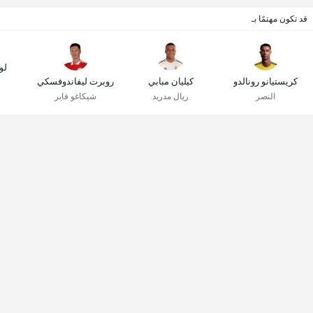
قد تكون مهتمًا بـ
لو
كريستيانو رونالدو
كيليان مبابي
روبرت ليفاندوفسكي
النصر
ريال مدريد
شيكاغو فاير