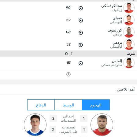
ستانكوفسكي
90'
زايكوف
قميلي
82'
أليوسكي
كورلينوف
56'
بردهي
بردهي
52'
ليافسكي
1 - 0
شوط
إلماس
15'
ستويتشيفسكي
أهم اللاعبين
الهجوم
الوسط
الدفاع
إجمالي
2
1
التسديدات
تسديدات
0
1
على المرمى