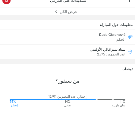
1
تسديدات على المرمى
13
عرض الكل
معلومات حول المباراة
Rade Obrenović
الحكم
ستاد سيرافالي الأولمبي
عدد الجمهور: 2,775
توقعات
من سيفوز؟
إجمالي عدد المصوتين 12,911
75%
14%
11%
سان مارينو
تعادل
إنجلترا