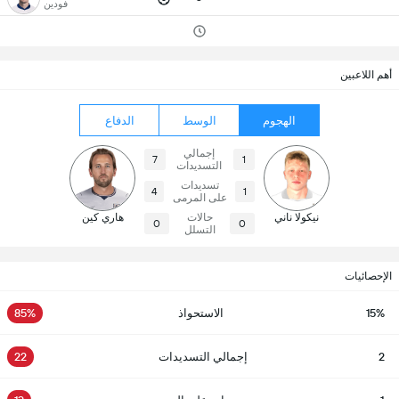
فودين
أهم اللاعبين
الهجوم
الوسط
الدفاع
إجمالي
7
1
التسديدات
تسديدات
4
1
على المرمى
نيكولا ناني
حالات
هاري كين
0
0
التسلل
الإحصائيات
15%
الاستحواذ
85%
2
إجمالي التسديدات
22