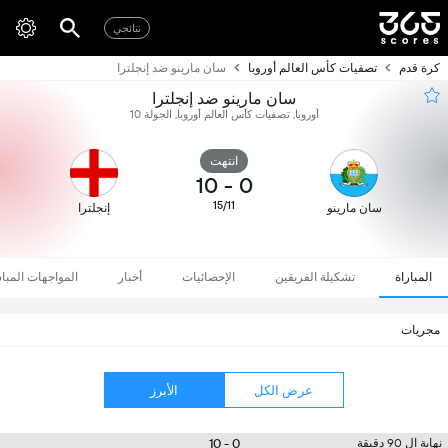
نتائجي
كرة قدم
تصفيات كأس العالم أوروبا
سان مارينو ضد إنجلترا
سان مارينو ضد إنجلترا
أوروبا, تصفيات كأس العالم أوروبا, الجولة 10
انتهت
10
-
0
15/11
سان مارينو
إنجلترا
المباراة
تشكيلة الفريقين
الإحصائيات
أخبار
المواجهات المبا
مجريات
عرض الكل
الأبرز
0 - 10
نهاية ال 90 دقيقة