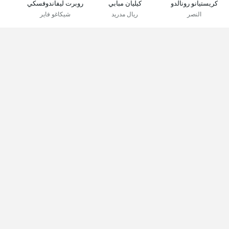
كريستيانو رونالدو
كيليان مبابي
روبرت ليفاندوفسكي
النصر
ريال مدريد
شيكاغو فاير