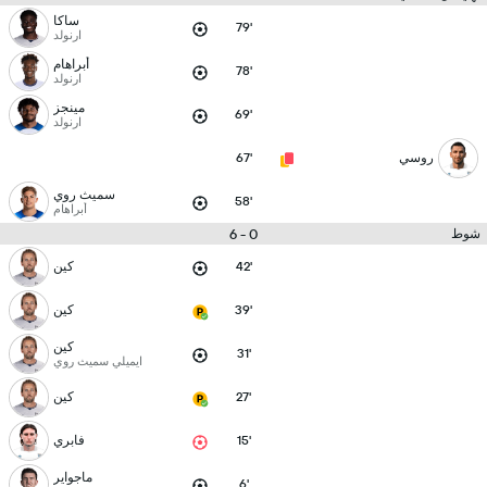
ساكا
79'
ارنولد
أبراهام
78'
ارنولد
مينجز
69'
ارنولد
روسي
67'
سميث روي
58'
أبراهام
0 - 6
شوط
42'
كين
39'
كين
كين
31'
ايميلي سميث روي
27'
كين
15'
فابري
ماجواير
6'