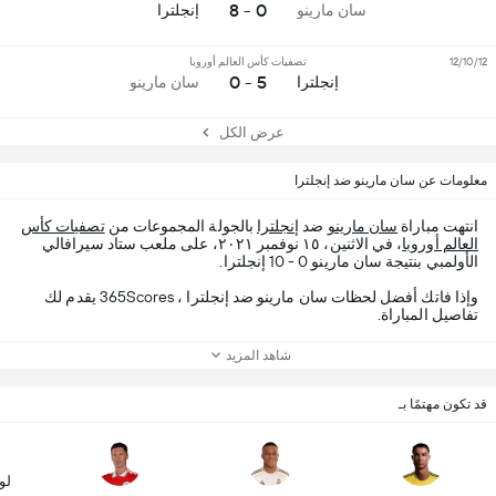
0 - 8
سان مارينو
إنجلترا
12/10/12
تصفيات كأس العالم أوروبا
5 - 0
إنجلترا
سان مارينو
عرض الكل
معلومات عن سان مارينو ضد إنجلترا
انتهت مباراة
سان مارينو
ضد
إنجلترا
بالجولة المجموعات من
تصفيات كأس
العالم أوروبا
، في الاثنين، ١٥ نوفمبر ٢٠٢١، على ملعب ستاد سيرافالي
الأولمبي بنتيجة سان مارينو 0 - 10 إنجلترا.
وإذا فاتك أفضل لحظات سان مارينو ضد إنجلترا ، 365Scores يقدم لك
تفاصيل المباراة.
شاهد المزيد
قد تكون مهتمًا بـ
لو