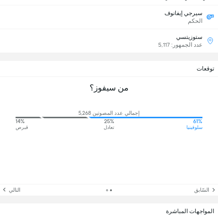
سيرجي إيفانوف
الحكم
ستوزيتسي
عدد الجمهور: 5,117
توقعات
من سيفوز؟
إجمالي عدد المصوتين 5,268
14%
25%
61%
سلوفينيا
تعادل
قبرص
السّابق
التالي
المواجهات المباشرة