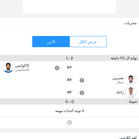
مجريات
عرض الكل
الأبرز
2 - 1
نهاية ال 90 دقيقة
كاكوليس
89'
كاستانوس
تشيرين
84'
سيلار
زاجك
48'
0 - 0
شوط
لا توجد أحداث مهمة
أهم اللاعبين