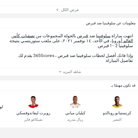
عرض الكل
معلومات عن سلوفينيا ضد قبرص
انتهت مباراة
سلوفينيا
ضد
قبرص
بالجولة المجموعات من
تصفيات كأس
العالم أوروبا
، في الأحد، ١٤ نوفمبر ٢٠٢١، على ملعب ستوزيتسي بنتيجة
سلوفينيا 2 - 1 قبرص.
وإذا فاتك أفضل لحظات سلوفينيا ضد قبرص ، 365Scores يقدم لك
تفاصيل المباراة.
شاهد المزيد
قد تكون مهتمًا بـ
لو
كريستيانو رونالدو
كيليان مبابي
روبرت ليفاندوفسكي
النصر
ريال مدريد
شيكاغو فاير