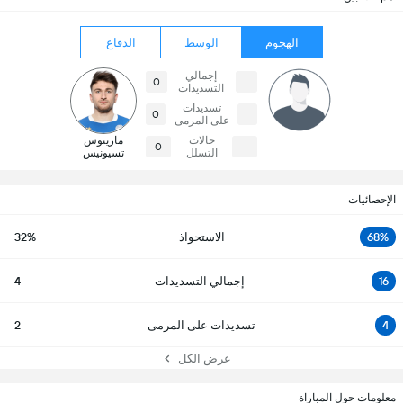
الهجوم
الوسط
الدفاع
إجمالي
0
التسديدات
تسديدات
0
على المرمى
حالات
مارينوس
0
التسلل
تسيونيس
الإحصائيات
68%
الاستحواذ
32%
16
إجمالي التسديدات
4
4
تسديدات على المرمى
2
عرض الكل
معلومات حول المباراة