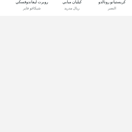
كريستيانو رونالدو
كيليان مبابي
روبرت ليفاندوفسكي
النصر
ريال مدريد
شيكاغو فاير