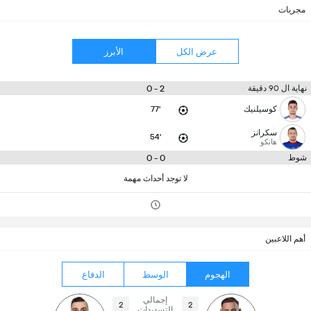
مجريات
عرض الكل
الأبرز
2 - 0
نهاية ال 90 دقيقة
كوسيلنيك
77'
سكرانز
54'
هانكو
0 - 0
شوط
لا توجد أحداث مهمة
أهم اللاعبين
الهجوم
الوسط
الدفاع
إجمالي
2
2
التسديدات