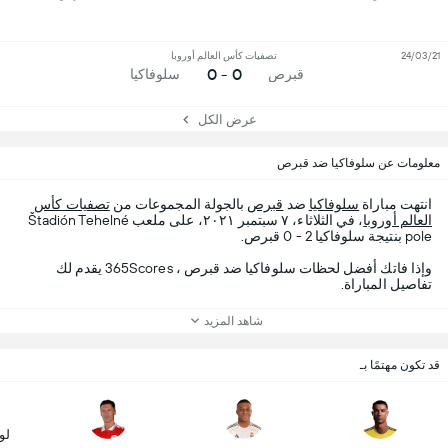
24/03/21
تصفيات كأس العالم أوروبا
0 - 0
قبرص
سلوفاكيا
عرض الكل
معلومات عن سلوفاكيا ضد قبرص
انتهت مباراة
سلوفاكيا
ضد
قبرص
بالجولة المجموعات من
تصفيات كأس
العالم أوروبا
، في الثلاثاء، ٧ سبتمبر ٢٠٢١، على ملعب Štadión Tehelné
pole بنتيجة سلوفاكيا 2 - 0 قبرص.
وإذا فاتك أفضل لحظات سلوفاكيا ضد قبرص ، 365Scores يقدم لك
تفاصيل المباراة.
شاهد المزيد
قد تكون مهتمًا بـ
لو