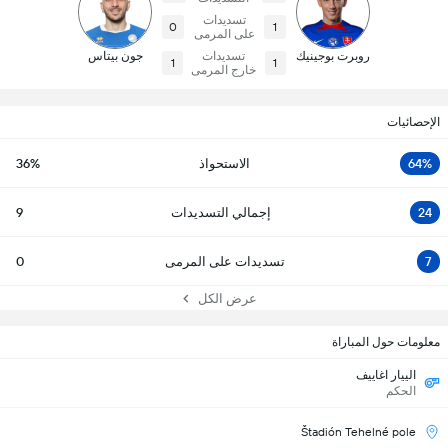
تسديدات
0
1
على المرمى
روبرت بوجينيك
تسديدات
جون بيتاس
1
1
خارج المرمى
الإحصائيات
64%
الاستحواذ
36%
24
إجمالي التسديدات
9
7
تسديدات على المرمى
0
عرض الكل
معلومات حول المباراة
الييار اغاييف
الحكم
Štadión Tehelné pole