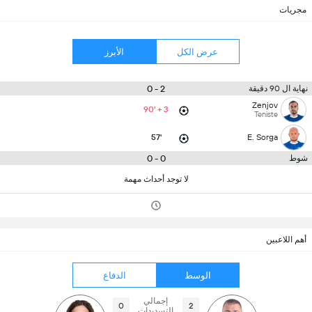
مجريات
عرض الكل
الأبرز
2 - 0
نهاية ال 90 دقيقة
Zenjov
90' + 3
Teniste
57'
E. Sorga
0 - 0
شوط
لا توجد أحداث مهمة
أهم اللاعبين
الوسط
الدفاع
إجمالي
0
2
التسديدات