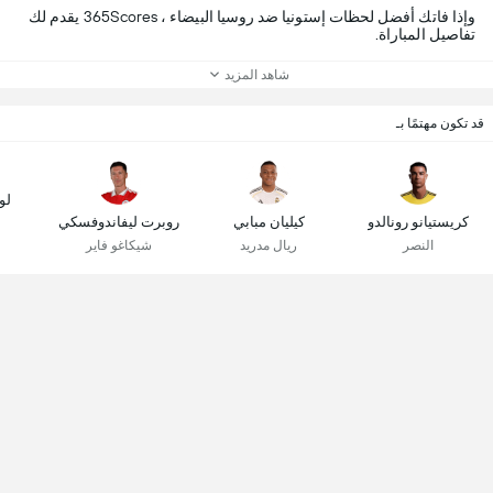
وإذا فاتك أفضل لحظات إستونيا ضد روسيا البيضاء ، 365Scores يقدم لك
تفاصيل المباراة.
شاهد المزيد
قد تكون مهتمًا بـ
لو
كريستيانو رونالدو
كيليان مبابي
روبرت ليفاندوفسكي
النصر
ريال مدريد
شيكاغو فاير