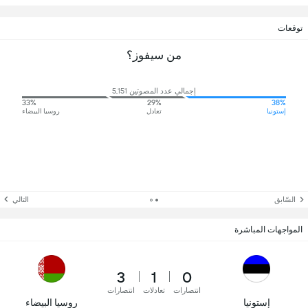
توقعات
من سيفوز؟
إجمالي عدد المصوتين 5,151
33%
29%
38%
إستونيا
تعادل
روسيا البيضاء
السّابق
التالي
المواجهات المباشرة
3
1
0
انتصارات
تعادلات
انتصارات
إستونيا
روسيا البيضاء