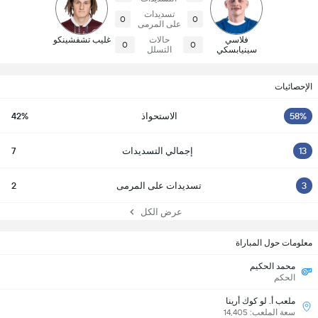
تسديدات
0
0
على المرمى
فلاسي
حالات
غليب تشفشينكو
0
0
سينيابسكي
التسلل
الإحصائيات
58%
الاستحواذ
42%
13
إجمالي التسديدات
7
3
تسديدات على المرمى
2
عرض الكل
معلومات حول المباراة
محمد الحكيم
الحكم
ملعب أ. لو كوك أرينا
سعة الملعب: 14,405