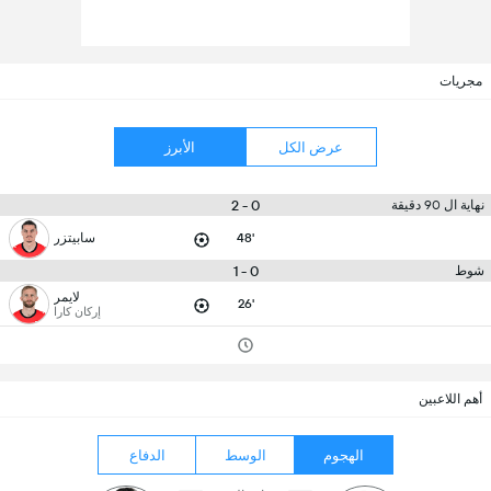
مجريات
عرض الكل
الأبرز
0 - 2
نهاية ال 90 دقيقة
48'
سابيتزر
0 - 1
شوط
لايمر
26'
إركان كارا
أهم اللاعبين
الهجوم
الوسط
الدفاع