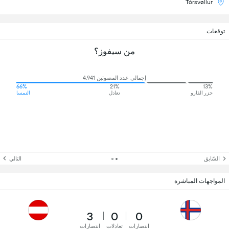
Tórsvøllur
توقعات
من سيفوز؟
إجمالي عدد المصوتين 4,941
66%
21%
13%
جزر الفارو
تعادل
النمسا
السّابق
التالي
المواجهات المباشرة
3
0
0
انتصارات
تعادلات
انتصارات