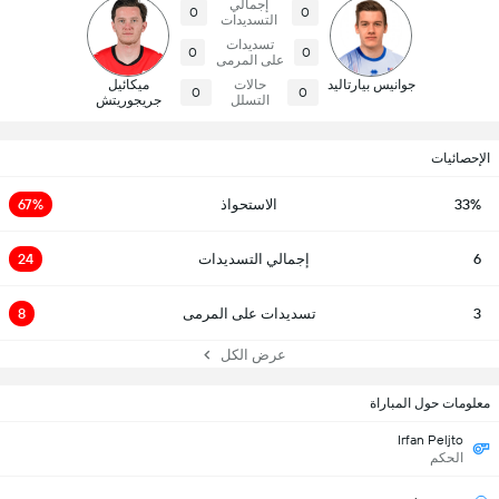
إجمالي
0
0
التسديدات
تسديدات
0
0
على المرمى
جوانيس بيارتاليد
حالات
ميكائيل
0
0
التسلل
جريجوريتش
الإحصائيات
33%
الاستحواذ
67%
6
إجمالي التسديدات
24
3
تسديدات على المرمى
8
عرض الكل
معلومات حول المباراة
Irfan Peljto
الحكم