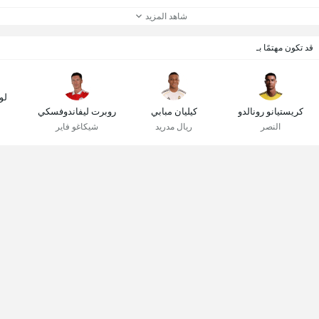
شاهد المزيد
قد تكون مهتمًا بـ
لو
كريستيانو رونالدو
كيليان مبابي
روبرت ليفاندوفسكي
النصر
ريال مدريد
شيكاغو فاير