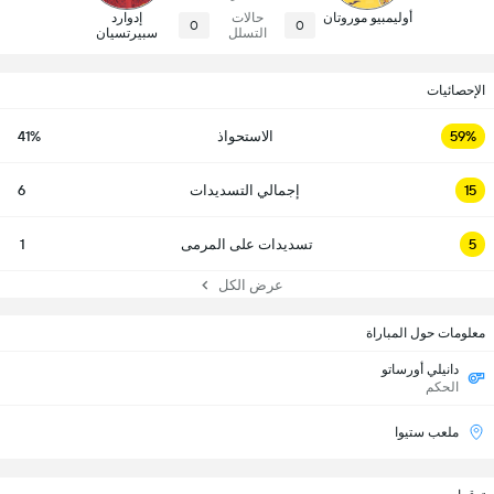
أوليمبيو موروتان
حالات
إدوارد
0
0
التسلل
سبيرتسيان
الإحصائيات
59%
الاستحواذ
41%
15
إجمالي التسديدات
6
5
تسديدات على المرمى
1
عرض الكل
معلومات حول المباراة
دانيلي أورساتو
الحكم
ملعب ستيوا