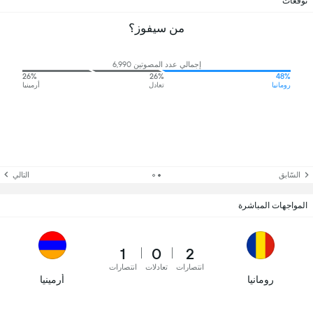
توقعات
من سيفوز؟
إجمالي عدد المصوتين 6,990
26%
26%
48%
رومانيا
تعادل
أرمينيا
السّابق
التالي
المواجهات المباشرة
1
0
2
انتصارات
تعادلات
انتصارات
رومانيا
أرمينيا