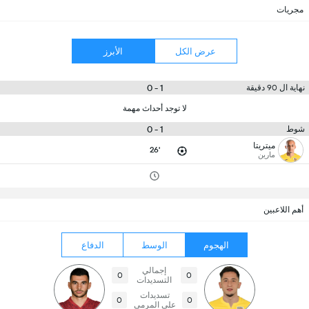
مجريات
عرض الكل
الأبرز
1 - 0
نهاية ال 90 دقيقة
لا توجد أحداث مهمة
1 - 0
شوط
ميتريتا
26'
مارين
أهم اللاعبين
الهجوم
الوسط
الدفاع
إجمالي
0
0
التسديدات
تسديدات
0
0
على المرمى