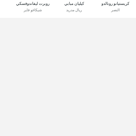
كريستيانو رونالدو
كيليان مبابي
روبرت ليفاندوفسكي
النصر
ريال مدريد
شيكاغو فاير