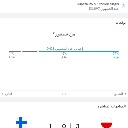
Superauto.pl Stadion Śląski
عدد الجمهور: 50,897
توقعات
من سيفوز؟
إجمالي عدد المصوتين 10,438
11%
15%
74%
بولندا
تعادل
فنلندا
السّابق
التالي
المواجهات المباشرة
1
0
3