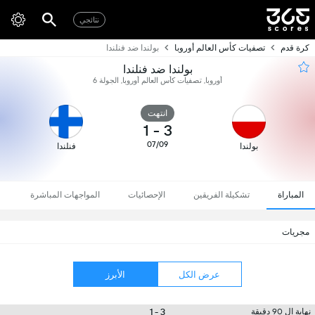
نتائجي
كرة قدم
تصفيات كأس العالم أوروبا
بولندا ضد فنلندا
بولندا ضد فنلندا
أوروبا, تصفيات كأس العالم أوروبا, الجولة 6
انتهت
1
-
3
07/09
بولندا
فنلندا
المباراة
تشكيلة الفريقين
الإحصائيات
المواجهات المباشرة
مجريات
عرض الكل
الأبرز
3 - 1
نهاية ال 90 دقيقة