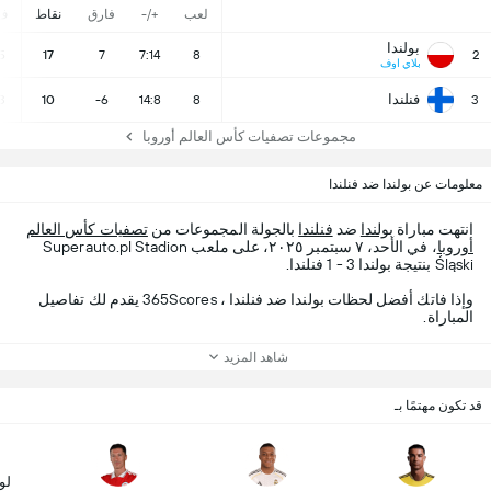
لعب
+/-
فارق
نقاط
ف
بولندا
5
17
7
7:14
8
2
بلاي اوف
فنلندا
3
10
-6
14:8
8
3
مجموعات تصفيات كأس العالم أوروبا
معلومات عن بولندا ضد فنلندا
انتهت مباراة
بولندا
ضد
فنلندا
بالجولة المجموعات من
تصفيات كأس العالم
أوروبا
، في الأحد، ٧ سبتمبر ٢٠٢٥، على ملعب Superauto.pl Stadion
Śląski بنتيجة بولندا 3 - 1 فنلندا.
وإذا فاتك أفضل لحظات بولندا ضد فنلندا ، 365Scores يقدم لك تفاصيل
المباراة.
شاهد المزيد
قد تكون مهتمًا بـ
لو