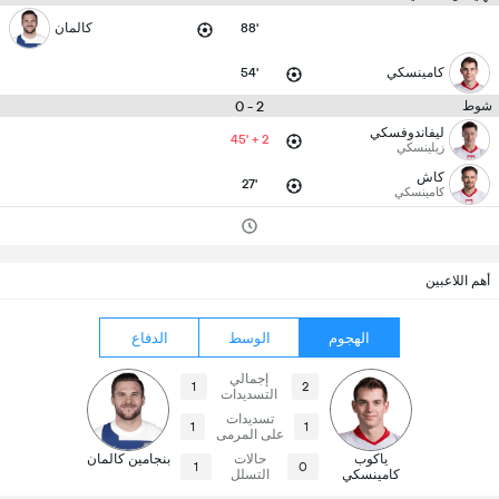
88'
كالمان
كامينسكي
54'
2 - 0
شوط
ليفاندوفسكي
45' + 2
زيلينسكي
كاش
27'
كامينسكي
أهم اللاعبين
الهجوم
الوسط
الدفاع
إجمالي
1
2
التسديدات
تسديدات
1
1
على المرمى
ياكوب
حالات
بنجامين كالمان
1
0
كامينسكي
التسلل