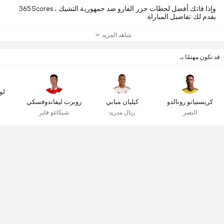
وإذا فاتك أفضل لحظات جزر الفارو ضد جمهورية التشيك ، 365Scores
يقدم لك تفاصيل المباراة.
شاهد المزيد
قد تكون مهتمًا بـ
لو
كريستيانو رونالدو
كيليان مبابي
روبرت ليفاندوفسكي
النصر
ريال مدريد
شيكاغو فاير