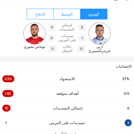
الهجوم
الوسط
الدفاع
إجمالي
0
2
التسديدات
تسديدات
0
1
على المرمى
أرني
حالات
توماس تشوري
0
0
فريدريكسبيرج
التسلل
الإحصائيات
37%
الاستحواذ
63%
0.5
أهداف متوقعة
1.42
6
إجمالي التسديدات
15
3
تسديدات على المرمى
1
عرض الكل