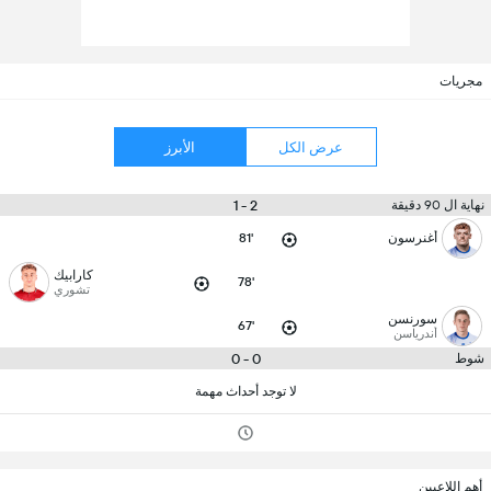
مجريات
عرض الكل
الأبرز
2 - 1
نهاية ال 90 دقيقة
أغنرسون
81'
كارابيك
78'
تشوري
سورنسن
67'
أندرياسن
0 - 0
شوط
لا توجد أحداث مهمة
أهم اللاعبين