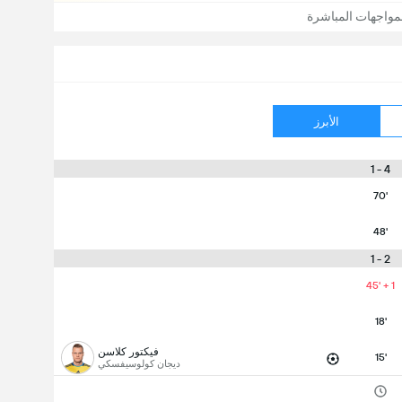
مواجهات المباشرة
الأبرز
4 - 1
70'
48'
2 - 1
45' + 1
18'
فيكتور كلاسن
15'
ديجان كولوسيفسكي