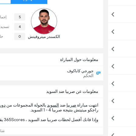
5
إجما
4
تسديد
الكسندر ميتروفيتش
0
حا
معلومات حول المباراة
جورجي كاباكوف
الحكم
معلومات عن صربيا ضد السويد
انتهت مباراة
صربيا
ضد
السويد
بالجولة المجموعات من
دوري
راجكو ميتيتش بنتيجة صربيا 4 - 1 السويد.
وإذا فاتك أفضل لحظات صربيا ضد السويد ، 365Scores يقدم لك تفاصيل المباراة.
شاه