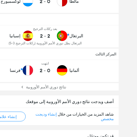
2
-
0
مالطا
لوكسمبورج
بعد ركلات الترجيح
2
-
2
البرتغال
إسبانيا
البرتغال بطل دوري الأمم الأوروبية (ركلات الترجيح 3-5)
المركز الثالث
انتهت
2
-
0
ألمانيا
فرنسا
نتائج دوري الأمم الأوروبية
أضف ويدجت نتائج دوري الأمم الأوروبية إلى موقعك
شاهد المزيد من الخيارات من خلال
إنشاء وديجت
إنشاء علامة ML
مخصص
قد تكون مهتمًا بـ