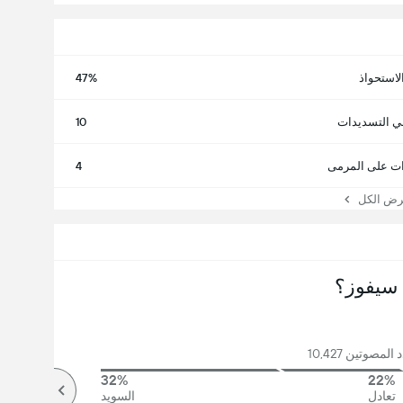
لاستحواذ
47%
ي التسديدات
10
ت على المرمى
4
 الكل
سيفوز؟
مصوتين 10,427
32%
22%
تعادل
السويد