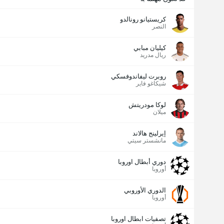
كريستيانو رونالدو
النصر
كيليان مبابي
ريال مدريد
روبرت ليفاندوفسكي
شيكاغو فاير
لوكا مودريتش
ميلان
إيرلينج هالاند
مانشستر سيتي
دوري أبطال اوروبا
أوروبا
الدوري الأوروبي
أوروبا
تصفيات ابطال اوروبا