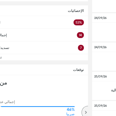
الإحصائيات
24/09/26
53%
ا
14
إجمال
24/09/26
7
تسديدا
عرض
توقعات
25/09/26
من 
لية
إجمالي عدد ال
25/09/26
46%
73%
أكثر
صربيا