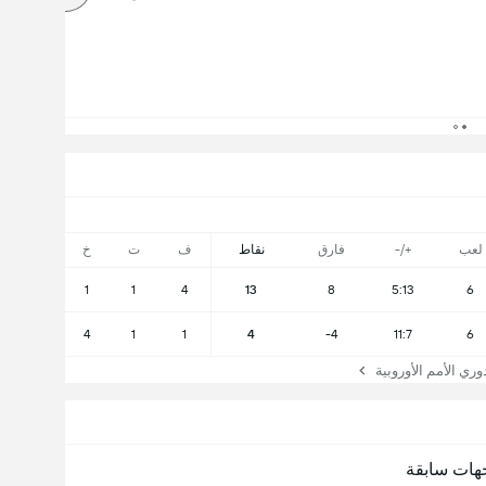
لعب
+/-
فارق
نقاط
ف
ت
خ
1
1
4
13
8
5:13
6
4
1
1
4
-4
11:7
6
 الأمم الأوروبية
هات سابقة