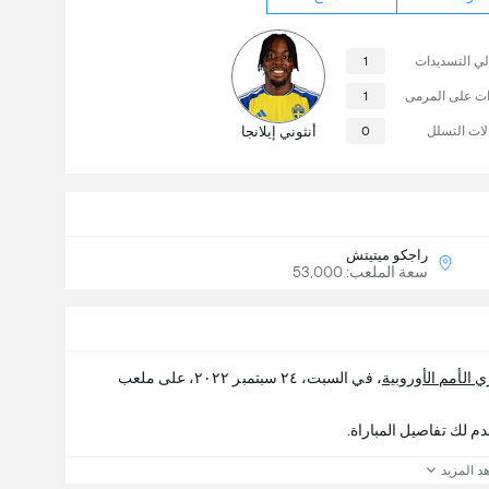
لي التسديدات
1
ات على المرمى
1
لات التسلل
0
أنثوني إيلانجا
راجكو ميتيتش
سعة الملعب: 53,000
 الأمم الأوروبية
، في السبت، ٢٤ سبتمبر ٢٠٢٢، على ملعب
د المزيد