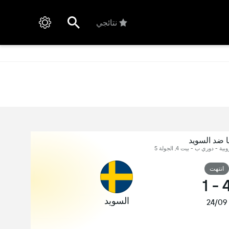
نتائجي
 ضد السويد
 - دوري ب - بيت 4, الجولة 5
انتهت
1
-
السويد
24/09