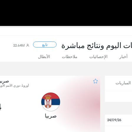
ات اليوم ونتائج مباشرة
تابع
22.64M
أخبار
الإحصائيات
ملاحظات
الأبطال
صربيا
لمباريات
أوروبا, دوري الأمم الأوروبية
4
صربيا
24/09/26