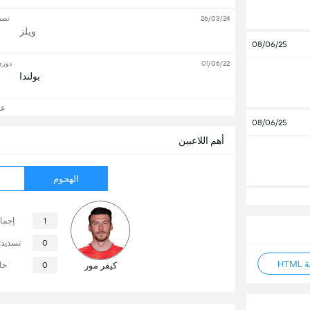
26/03/24
تصفي
ويلز
08/06/25
01/06/22
دوري 
بولندا
عرض
08/06/25
أهم اللاعبين
الهجوم
1
إجما
0
تسديد
HT
كيفر مور
0
حا