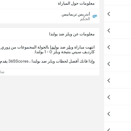
معلومات حول المباراة
أندريس تريمانيس
الحكم
معلومات عن ويلز ضد بولندا
انتهت مباراة
ويلز
ضد
بولندا
بالجولة المجموعات من
دوري ا
كارديف سيتي بنتيجة ويلز 0 - 1 بولندا.
وإذا فاتك أفضل لحظات ويلز ضد بولندا ، 365Scores يقدم لك تفاصيل المباراة.
شاه