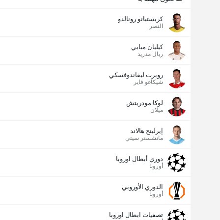
كريستيانو رونالدو
النصر
كيليان مبابي
ريال مدريد
روبرت ليفاندوفسكي
شيكاغو فاير
لوكا مودريتش
ميلان
إيرلينج هالاند
مانشستر سيتي
دوري أبطال اوروبا
أوروبا
الدوري الأوروبي
أوروبا
تصفيات ابطال اوروبا