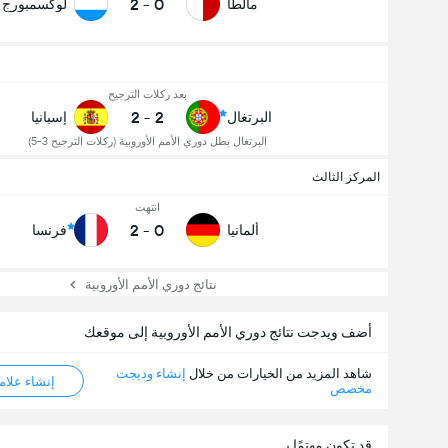
2
-
0
مالطا
لوكسمبورج
بعد ركلات الترجيح
2
-
2
البرتغال
إسبانيا
البرتغال بطل دوري الأمم الأوروبية (ركلات الترجيح 3-5)
المركز الثالث
انتهت
2
-
0
ألمانيا
فرنسا
نتائج دوري الأمم الأوروبية
أضف ويدجت نتائج دوري الأمم الأوروبية إلى موقعك
شاهد المزيد من الخيارات من خلال
إنشاء وديجت
إنشاء علامة ML
مخصص
قد تكون مهتمًا بـ