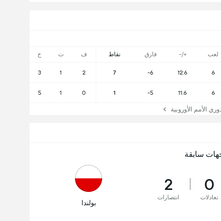
لعب
+/-
فارق
نقاط
ف
ت
خ
3
1
2
7
-6
12:6
6
5
1
0
1
-5
11:6
6
 الأمم الأوروبية
هات سابقة
2
0
تعادلات
انتصارات
بولندا