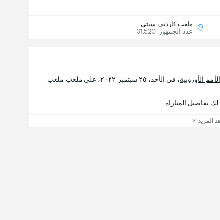
ملعب كارديف سيتي
عدد الجمهور: 31,520
لأمم الأوروبية
، في الأحد، ٢٥ سبتمبر ٢٠٢٢، على ملعب ملعب
د المزيد