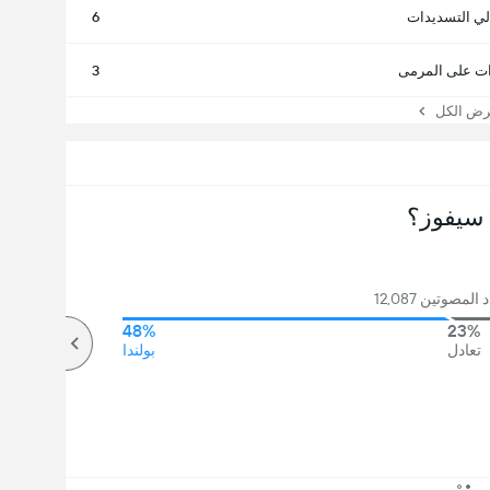
لي التسديدات
6
ت على المرمى
3
 الكل
سيفوز؟
مصوتين 12,087
48%
23%
تعادل
بولندا