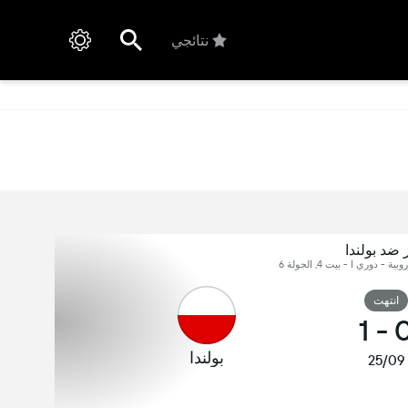
نتائجي
 ضد بولندا
 - دوري ا - بيت 4, الجولة 6
انتهت
1
-
بولندا
25/09