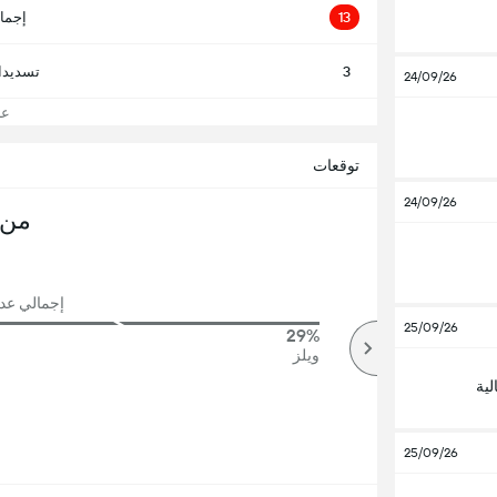
13
إجما
3
تسديدا
24/09/26
عرض
توقعات
24/09/26
من 
إجمالي عدد ال
25/09/26
29%
78%
أكثر
ويلز
لية
25/09/26