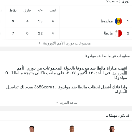
دوري د - بيت 2
لعب
+/-
فارق
نقاط
ف
مولدوفا
3
9
4
1:5
4
1
مالطا
2
7
0
2:2
4
2
مجموعات دوري الأمم الأوروبية
معلومات عن مالطا ضد مولدوفا
انتهت مباراة
مالطا
ضد
مولدوفا
بالجولة المجموعات من
دوري الأمم
الأوروبية
، في الأحد، ١٣ أكتوبر ٢٠٢٤، على ملعب تاكالي بنتيجة مالطا 1 - 0
مولدوفا.
وإذا فاتك أفضل لحظات مالطا ضد مولدوفا ، 365Scores يقدم لك تفاصيل
المباراة.
شاهد المزيد
قد تكون مهتمًا بـ