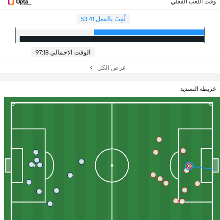
وقت اللعب الفعلي
لُعِبَ بالفعل 53:41
الوقت الاجمالي 97:18
عرض الكل
خريطة التسديد