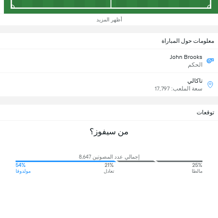
أظهر المزيد
معلومات حول المباراة
John Brooks
الحكم
تاكالي
سعة الملعب: 17,797
توقعات
من سيفوز؟
إجمالي عدد المصوتين 8,647
54%
21%
25%
مالطا
تعادل
مولدوفا