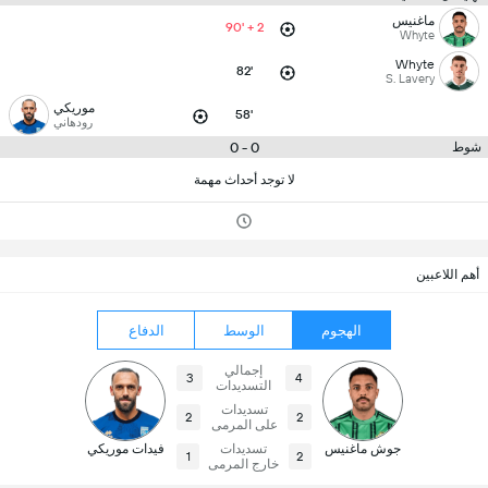
ماغنيس
90' + 2
Whyte
Whyte
82'
S. Lavery
موريكي
58'
رودهاني
0 - 0
شوط
لا توجد أحداث مهمة
أهم اللاعبين
الهجوم
الوسط
الدفاع
إجمالي
3
4
التسديدات
تسديدات
2
2
على المرمى
جوش ماغنيس
تسديدات
فيدات موريكي
1
2
خارج المرمى