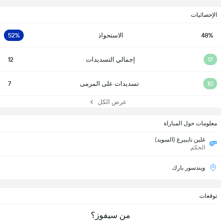
الإحصائيات
48%
الاستحواذ
52%
17
إجمالي التسديدات
12
10
تسديدات على المرمى
7
عرض الكل
معلومات حول المباراة
غلين نايبيرغ (السويد)
الحكم
ويندسور بارك
توقعات
من سيفوز؟