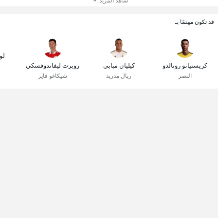
شاهد المزيد
قد تكون مهتمًا بـ
لو
كريستيانو رونالدو
كيليان مبابي
روبرت ليفاندوفسكي
النصر
ريال مدريد
شيكاغو فاير