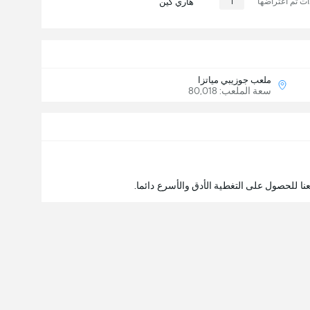
ت تم اعتراضها
1
هاري كين
ملعب جوزيبي مياتزا
سعة الملعب: 80,018
نا للحصول على التغطية الأدق والأسرع دائما.