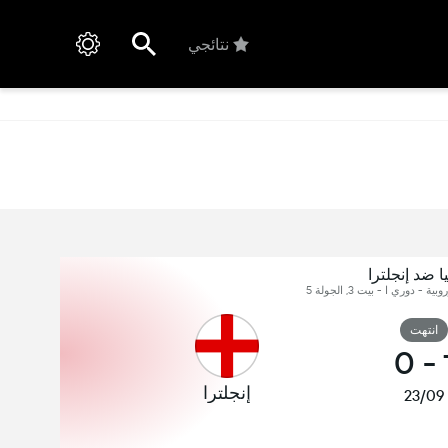
نتائجي
ا ضد إنجلترا
 - دوري ا - بيت 3, الجولة 5
انتهت
0
-
إنجلترا
23/09