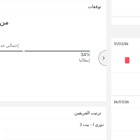
توقعات
من 
31/03/26
إجمالي عدد ال
34%
72%
أكثر
إيطاليا
26/03/26
ترتيب الفريقين
دوري ا - بيت 3