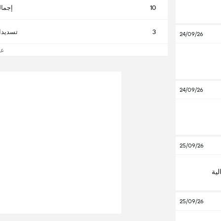
10
إجمال
3
تسديدا
24/09/26
عرض
24/09/26
25/09/26
لية
25/09/26