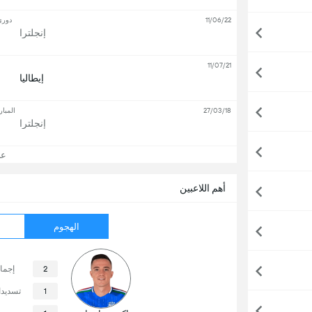
11/06/22
دوري 
إنجلترا
11/07/21
إيطاليا
27/03/18
المبار
إنجلترا
عرض
أهم اللاعبين
الهجوم
2
إجما
1
تسديد