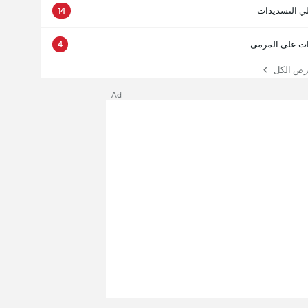
ي التسديدات
14
ت على المرمى
4
 الكل
Ad