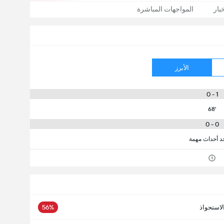
بار
المواجهات المباشرة
الأبرز
1 - 0
68'
0 - 0
جد أحداث مهمة
لاستحواذ
56%