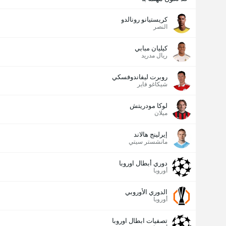
كريستيانو رونالدو
النصر
كيليان مبابي
ريال مدريد
روبرت ليفاندوفسكي
شيكاغو فاير
لوكا مودريتش
ميلان
إيرلينج هالاند
مانشستر سيتي
دوري أبطال اوروبا
أوروبا
الدوري الأوروبي
أوروبا
تصفيات ابطال اوروبا