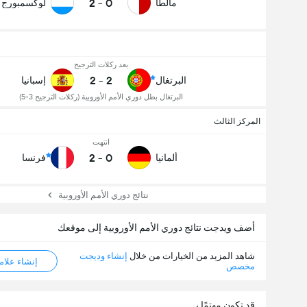
2
-
0
مالطا
لوكسمبورج
بعد ركلات الترجيح
2
-
2
البرتغال
إسبانيا
البرتغال بطل دوري الأمم الأوروبية (ركلات الترجيح 3-5)
المركز الثالث
انتهت
2
-
0
ألمانيا
فرنسا
نتائج دوري الأمم الأوروبية
أضف ويدجت نتائج دوري الأمم الأوروبية إلى موقعك
شاهد المزيد من الخيارات من خلال
إنشاء وديجت
إنشاء علامة ML
مخصص
قد تكون مهتمًا بـ