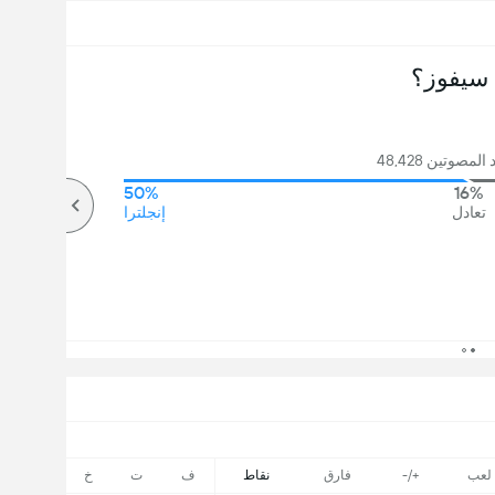
سيفوز؟
مصوتين 48,428
50%
16%
تعادل
إنجلترا
لعب
+/-
فارق
نقاط
ف
ت
خ