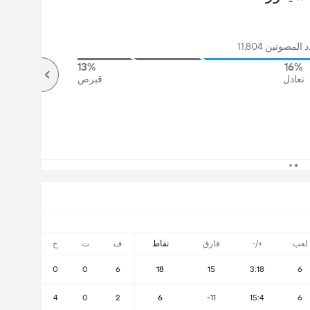
لمصوتين 11,804
13%
16%
تعادل
قبرص
لعب
+/-
فارق
نقاط
ف
ت
خ
0
0
6
18
15
3:18
6
4
0
2
6
-11
15:4
6