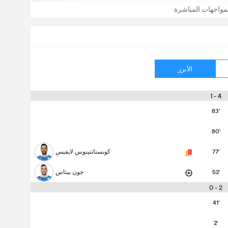
مواجهات المباشرة
الأبرز
4 - 1
83'
80'
77'
كونستانتينوس لايفيس
52'
جون بيتاس
2 - 0
41'
2'