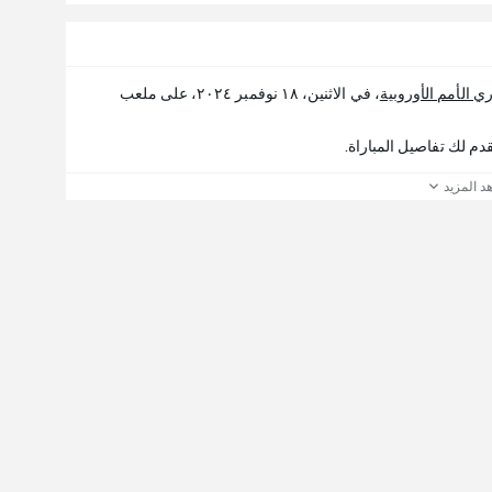
ي الأمم الأوروبية
، في الاثنين، ١٨ نوفمبر ٢٠٢٤، على ملعب
د المزيد