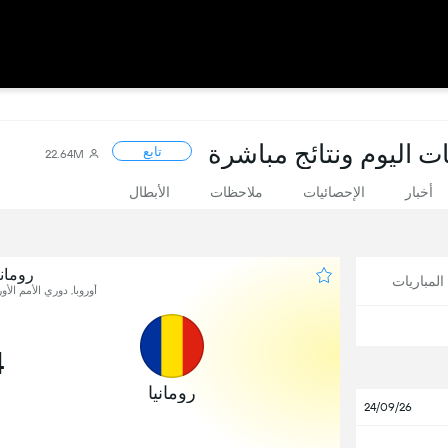
ات اليوم ونتائج مباشرة
تابع
22.64M
أخبار
الإحصائيات
ملاحظات
الأبطال
رومان
لمباريات
أوروبا, دوري الأمم الأوروبية
4
رومانيا
24/09/26