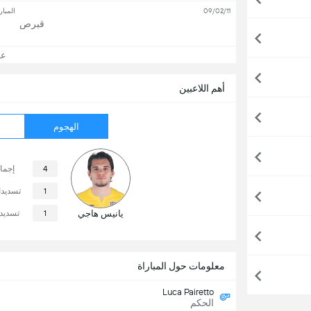
09/02/11
المبار
قبرص
عرض
أهم اللاعبين
الهجوم
4
إجما
1
تسديد
يانيس هاجي
1
تسديدا
معلومات حول المباراة
Luca Pairetto
الحكم