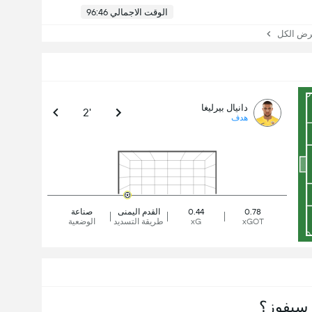
الوقت الاجمالي 96:46
 الكل
دانيال بيرليغا
2'
هدف
0.78
0.44
القدم اليمنى
صناعة
xGOT
xG
طريقة التسديد
الوضعية
سيفوز؟