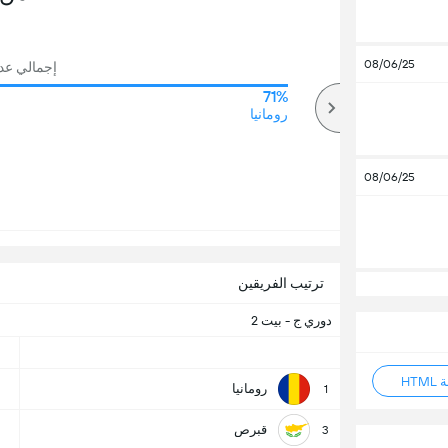
08/06/25
إجمالي عدد ا
71%
71%
أكثر
رومانيا
08/06/25
ترتيب الفريقين
دوري ج - بيت 2
HT
رومانيا
1
قبرص
3