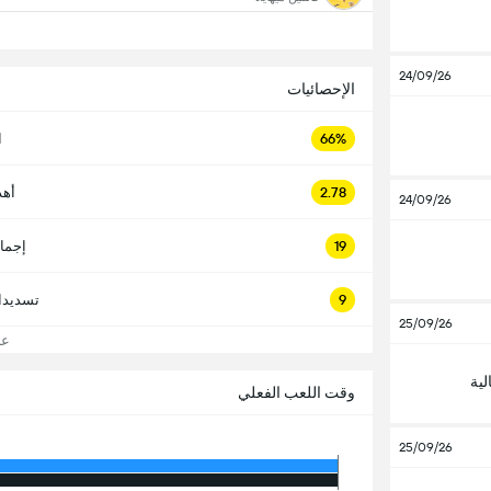
24/09/26
الإحصائيات
66%
ا
2.78
أهد
24/09/26
19
إجما
9
تسديدا
25/09/26
عرض
لية
وقت اللعب الفعلي
25/09/26