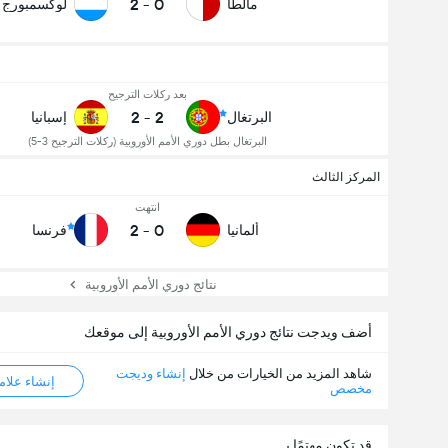
2
-
0
مالطا
لوكسمبورج
إجمالي عدد المصوتين 935
بعد ركلات الترجيح
2
-
2
البرتغال
إسبانيا
البرتغال بطل دوري الأمم الأوروبية (ركلات الترجيح 3-5)
المركز الثالث
انتهت
2
-
0
ألمانيا
فرنسا
نتائج دوري الأمم الأوروبية
أضف ويدجت نتائج دوري الأمم الأوروبية إلى موقعك
شاهد المزيد من الخيارات من خلال
إنشاء وديجت
إنشاء علامة ML
مخصص
قد تكون مهتمًا بـ