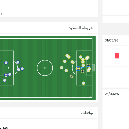
عرض
خريطة التسديد
31/03/26
26/03/26
توقعات
من 