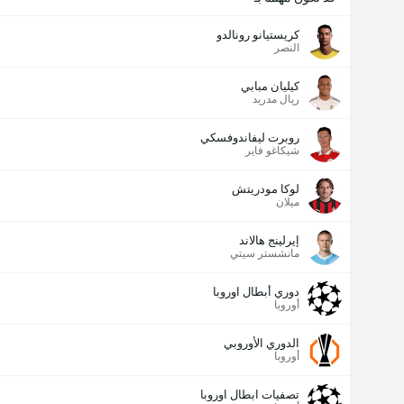
كريستيانو رونالدو
النصر
كيليان مبابي
ريال مدريد
روبرت ليفاندوفسكي
شيكاغو فاير
لوكا مودريتش
ميلان
إيرلينج هالاند
مانشستر سيتي
دوري أبطال اوروبا
أوروبا
الدوري الأوروبي
أوروبا
تصفيات ابطال اوروبا