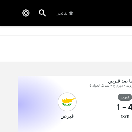
نتائجي
يا ضد قبرص
 - دوري ج - بيت 2, الجولة 6
انتهت
1
-
قبرص
18/11