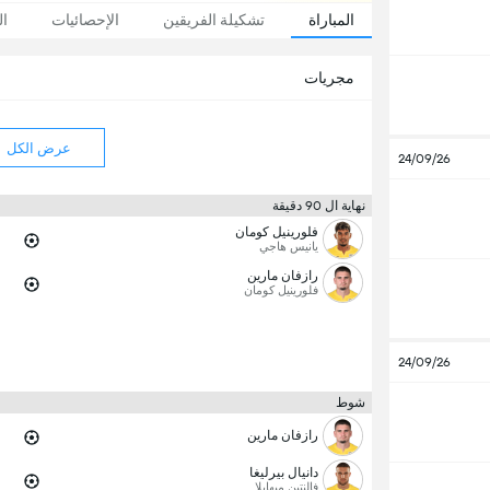
المباراة
تشكيلة الفريقين
الإحصائيات
ال
مجريات
عرض الكل
24/09/26
نهاية ال 90 دقيقة
فلورينيل كومان
يانيس هاجي
رازفان مارين
فلورينيل كومان
24/09/26
شوط
رازفان مارين
دانيال بيرليغا
فالنتين ميهايلا