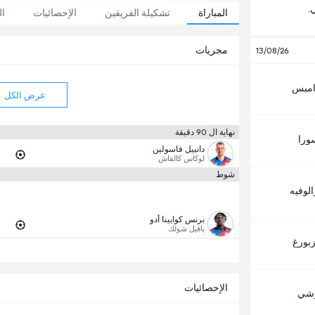
.
المباراة
تشكيلة الفريقين
الإحصائيات
ال
مجريات
13/08/26
 امبس
عرض الكل
نهاية ال 90 دقيقة
ورا
دانييل فاسولين
لوكاس كالفاش
شوط
لوفيه
برنس كوابينا أدو
بافيل شولك
زبورغ
الإحصائيات
وشي