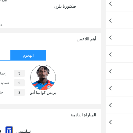
فيكتوريا بلزن
عرض
أهم اللاعبين
الهجوم
3
إجما
2
تسديد
برنس كوابينا أدو
2
حا
المباراة القادمة
0
تيبليتسى