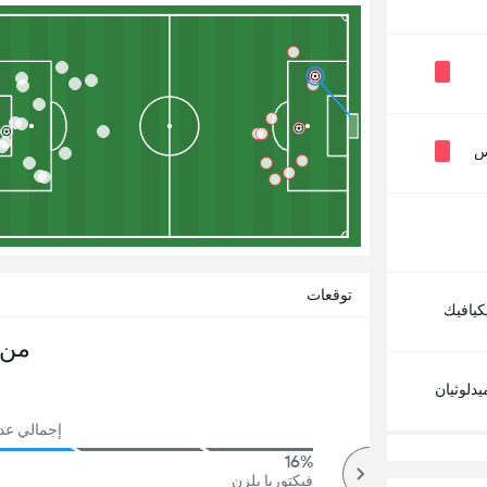
س
توقعات
كيافيك
من 
دلوثيان
إجمالي عدد ا
16%
73%
أكثر
فيكتوريا بلزن