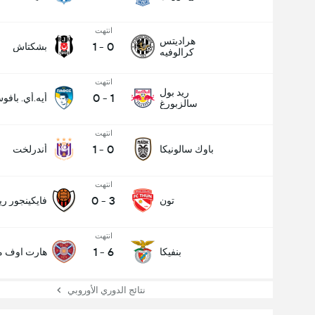
انتهت
هراديتس
1
-
0
بشكتاش
كرالوفيه
انتهت
ريد بول
0
-
1
أيه.أي. بافو
سالزبورغ
انتهت
1
-
0
باوك سالونيكا
أندرلخت
انتهت
0
-
3
تون
فايكينجور ري
عدد الاهداف (2.5)
انتهت
1
-
6
بنفيكا
هارت اوف مي
إجمالي عدد المصوتين 564
نتائج الدوري الأوروبي