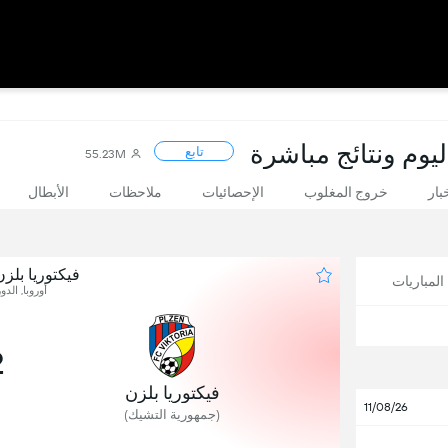
ليوم ونتائج مباشرة
تابع
55.23M
بار
خروج المغلوب
الإحصائيات
ملاحظات
الأبطال
فيكتوريا بلز
لمباريات
أوروبا, الدو
2
فيكتوريا بلزن
11/08/26
(جمهورية التشيك)