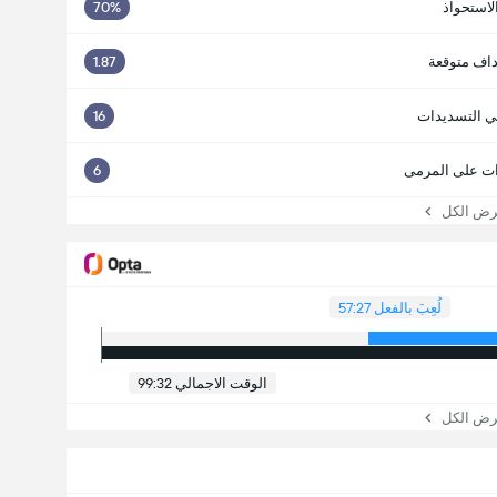
لاستحواذ
70%
اف متوقعة
1.87
ي التسديدات
16
ت على المرمى
6
 الكل
لُعِبَ بالفعل 57:27
الوقت الاجمالي 99:32
 الكل