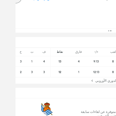
لعب
+/-
فارق
نقاط
ف
ت
خ
3
1
4
13
4
9:13
8
2
3
3
12
1
12:13
8
وري الأوروبي
 متوفرة عن لقاءات سابقة
ذين الفريقين