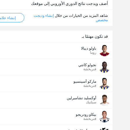
أضف ويدجت نتائج الدوري الأوروبي إلى موقعك
شاهد المزيد من الخيارات من خلال
إنشاء وديجت
إنشاء علامة ML
مخصص
قد تكون مهتمًا بـ
باولو ديبالا
روما
نجولو كانتي
فنربخشة
ماركو أسينسيو
فنربخشة
أوكسليد تشامبرلين
سيلتيك
بيكاو رودريجو
فنربخشة