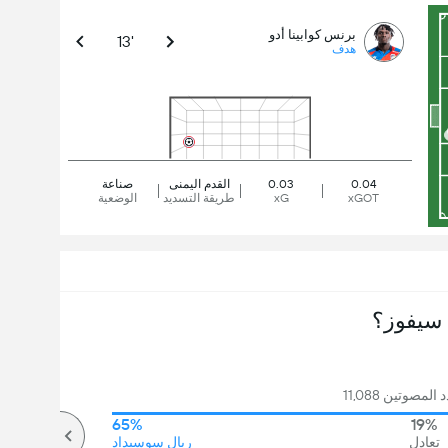
برنس كوابينا أدو
13'
هدف
0.04
0.03
القدم اليمنى
صناعة
xGOT
xG
طريقة التسديد
الوضعية
سيفوز؟
لمصوتين 11,088
65%
19%
تعادل
ريال سوسيداد