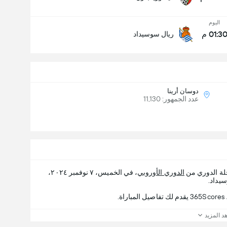
اليوم
01:3 م
ريال سوسيداد
دوسان أرينا
عدد الجمهور: 11,130
لة الدوري من
الدوري الأوروبي
، في الخميس، ٧ نوفمبر ٢٠٢٤،
.
د المزيد