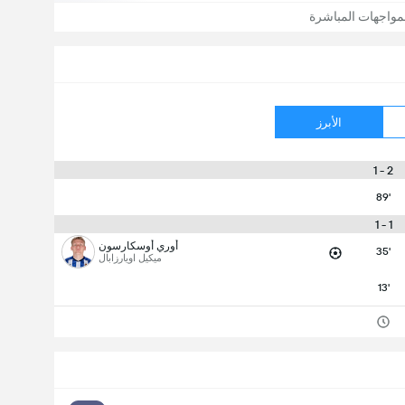
مواجهات المباشرة
الأبرز
2 - 1
89'
1 - 1
أوري أوسكارسون
35'
ميكيل اويارزابال
13'