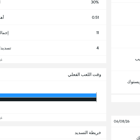
30%
ا
0.51
أهد
11
إجمال
4
تسديدا
يب
عرض
وقت اللعب الفعلي
اويستوك
عرض
06/08/26
خريطة التسديد
ك