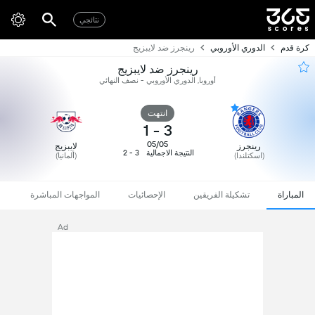
نتائجي
كرة قدم
الدوري الأوروبي
رينجرز ضد لايبزيج
رينجرز ضد لايبزيج
أوروبا, الدوري الأوروبي - نصف النهائي
انتهت
1
-
3
05/05
رينجرز
لايبزيج
النتيجة الاجمالية
3 - 2
(اسكتلندا)
(ألمانيا)
المباراة
تشكيلة الفريقين
الإحصائيات
المواجهات المباشرة
Ad