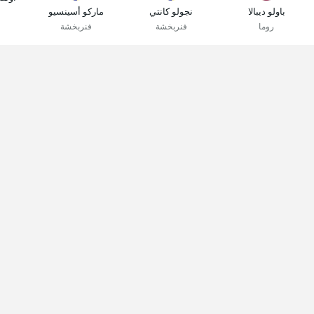
باولو ديبالا
نجولو كانتي
ماركو أسينسيو
روما
فنربخشة
فنربخشة