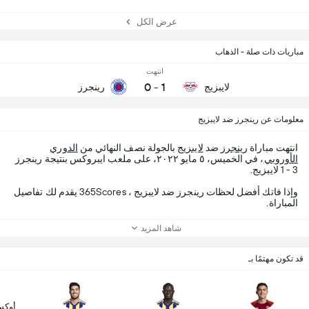
عرض الكل
مباريات ذات صلة - الذهاب
انتهت
0
-
1
لايبزيج
رينجرز
معلومات عن رينجرز ضد لايبزيج
انتهت مباراة
رينجرز
ضد
لايبزيج
بالجولة نصف النهائي من
الدوري
الأوروبي
، في الخميس، ٥ مايو ٢٠٢٢، على ملعب ايبروكس بنتيجة رينجرز
3 - 1 لايبزيج.
وإذا فاتك أفضل لحظات رينجرز ضد لايبزيج ، 365Scores يقدم لك تفاصيل
المباراة.
شاهد المزيد
قد تكون مهتمًا بـ
أوكس