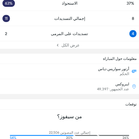
37%
الاستحواذ
63%
8
إجمالي التسديدات
11
4
تسديدات على المرمى
2
عرض الكل
معلومات حول المباراة
أرتور سواريس دياس
الحكم
ايبروكس
عدد الجمهور: 49,397
توقعات
من سيفوز؟
إجمالي عدد المصوتين 22,506
54%
20%
26%