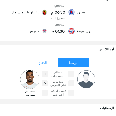
13/08/26
06:30 م
رينجرز
ياغييلونيا بياويستوك
مجموع 1 - 2
15/08/26
01:30 م
بايرن ميونخ
لايبزيج
أهم اللاعبين
الوسط
الدفاع
إجمالي
1
التسديدات
تسديدات
0
على المرمى
تسديدات تم
بينجامين
1
اعتراضها
هينريش
الإحصائيات