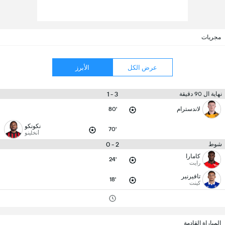
مجريات
عرض الكل
الأبرز
3 - 1
نهاية ال 90 دقيقة
لاندسترام
80'
نكونكو
70'
أنخلينو
2 - 0
شوط
كامارا
24'
رايت
تافيرنير
18'
كينت
المباراة القادمة