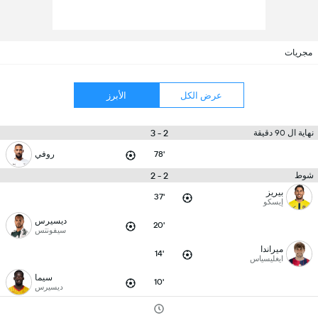
مجريات
عرض الكل
الأبرز
2 - 3
نهاية ال 90 دقيقة
78'
روفي
2 - 2
شوط
بيريز
37'
إيسكو
ديسيرس
20'
سيفونتس
ميراندا
14'
ايغليسياس
سيما
10'
ديسيرس