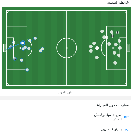
خريطة التسديد
أظهر المزيد
معلومات حول المباراة
سردان يوفانوفيتش
الحكم
بينيتو فيامارين