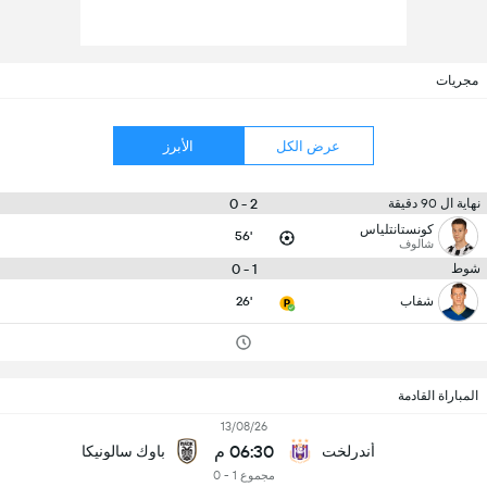
مجريات
عرض الكل
الأبرز
2 - 0
نهاية ال 90 دقيقة
كونستانتلياس
56'
شالوف
1 - 0
شوط
شفاب
26'
المباراة القادمة
13/08/26
06:30 م
أندرلخت
باوك سالونيكا
مجموع 1 - 0