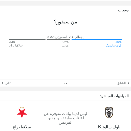
توقعات
من سيفوز؟
إجمالي عدد المصوتين 8,768
33%
22%
45%
باوك سالونيكا
تعادل
سلافيا براغ
السّابق
التالي
المواجهات المباشرة
ليس لدينا بيانات متوفرة عن
لقاءات سابقة بين هذين
الفريقين
باوك سالونيكا
سلافيا براغ