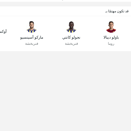
قد تكون مهتمًا بـ
أوكس
باولو ديبالا
نجولو كانتي
ماركو أسينسيو
روما
فنربخشة
فنربخشة