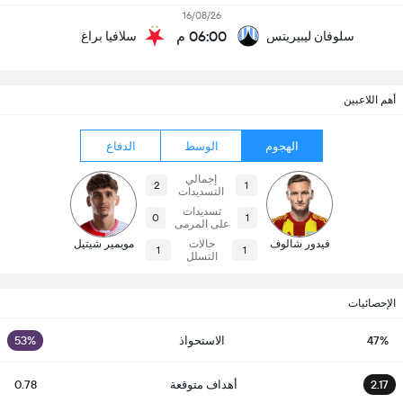
16/08/26
06:00 م
سلوفان ليبيريتس
سلافيا براغ
أهم اللاعبين
الهجوم
الوسط
الدفاع
إجمالي
2
1
التسديدات
تسديدات
0
1
على المرمى
فيدور شالوف
حالات
مويمير شيتيل
1
1
التسلل
الإحصائيات
47%
الاستحواذ
53%
2.17
أهداف متوقعة
0.78