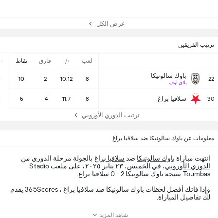
عرض الكل
ترتيب الفريقين
لعب
+/-
فارق
نقاط
ف
باوك سالونيكا
3
10
2
10:12
8
22
بلاي اوف
سلافيا براغ
1
5
-4
11:7
8
30
ترتيب الدوري الأوروبي
معلومات عن باوك سالونيكا ضد سلافيا براغ
انتهت مباراة
باوك سالونيكا
ضد
سلافيا براغ
بالجولة مرحلة الدوري من
الدوري الأوروبي
، في الخميس، ٢٣ يناير ٢٠٢٥، على ملعب Stadio
Toumbas بنتيجة باوك سالونيكا 2 - 0 سلافيا براغ.
وإذا فاتك أفضل لحظات باوك سالونيكا ضد سلافيا براغ ، 365Scores يقدم
لك تفاصيل المباراة.
شاهد المزيد