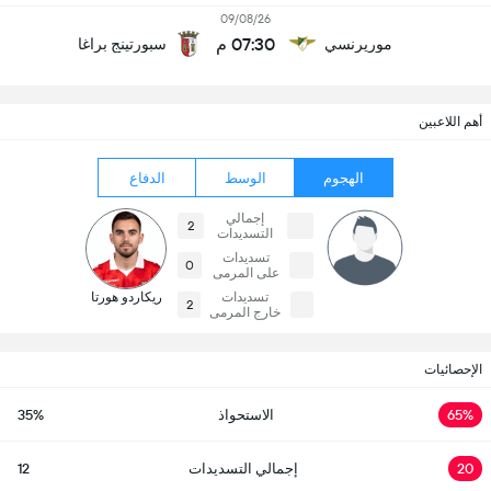
09/08/26
07:30 م
موريرنسي
سبورتينج براغا
أهم اللاعبين
الهجوم
الوسط
الدفاع
إجمالي
2
التسديدات
تسديدات
0
على المرمى
تسديدات
ريكاردو هورتا
2
خارج المرمى
الإحصائيات
65%
الاستحواذ
35%
20
إجمالي التسديدات
12