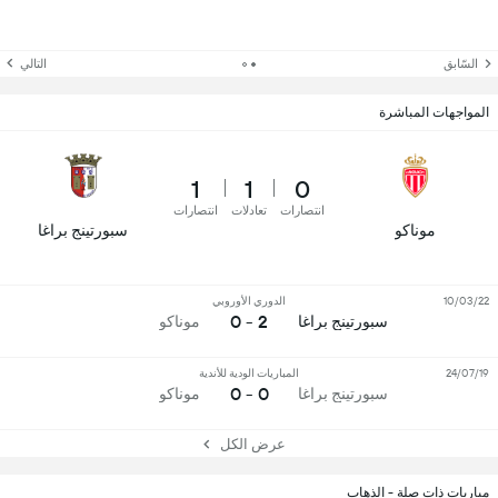
السّابق
التالي
المواجهات المباشرة
1
1
0
انتصارات
تعادلات
انتصارات
موناكو
سبورتينج براغا
10/03/22
الدوري الأوروبي
2 - 0
سبورتينج براغا
موناكو
24/07/19
المباريات الودية للأندية
0 - 0
سبورتينج براغا
موناكو
عرض الكل
مباريات ذات صلة - الذهاب