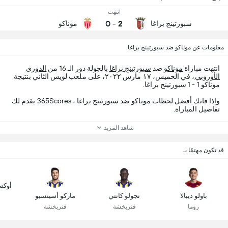
انتهت
0
-
2
سبورتينج براغا
موناكو
معلومات عن موناكو ضد سبورتينج براغا
انتهت مباراة
موناكو
ضد
سبورتينج براغا
بالجولة دور الـ 16 من
الدوري
الأوروبي
، في الخميس، ١٧ مارس ٢٠٢٢، على ملعب لويس الثاني بنتيجة
موناكو 1 - 1 سبورتينج براغا.
وإذا فاتك أفضل لحظات موناكو ضد سبورتينج براغا ، 365Scores يقدم لك
تفاصيل المباراة.
شاهد المزيد
قد تكون مهتمًا بـ
أوكس
باولو ديبالا
نجولو كانتي
ماركو أسينسيو
روما
فنربخشة
فنربخشة