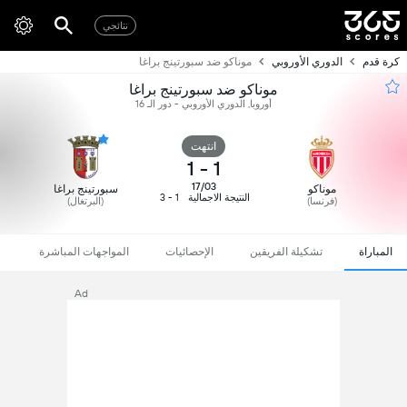
نتائجي
كرة قدم
الدوري الأوروبي
موناكو ضد سبورتينج براغا
موناكو ضد سبورتينج براغا
أوروبا, الدوري الأوروبي - دور الـ 16
انتهت
1
-
1
17/03
موناكو
سبورتينج براغا
النتيجة الاجمالية
1 - 3
(فرنسا)
(البرتغال)
المباراة
تشكيلة الفريقين
الإحصائيات
المواجهات المباشرة
Ad