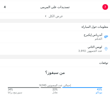
7
تسديدات على المرمى
4
عرض الكل
معلومات حول المباراة
أندرياس إيكبرج
الحكم
لويس الثاني
عدد الجمهور: 3,892
توقعات
من سيفوز؟
إجمالي عدد المصوتين 14,945
34%
23%
43%
موناكو
تعادل
سبورتينج براغا