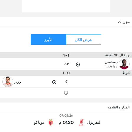
مجريات
عرض الكل
الأبرز
1 - 1
نهاية ال 90 دقيقة
ديساسي
90'
جولوفين
0 - 1
شوط
19'
رويز
المباراة القادمة
09/08/26
01:30 م
ليفربول
موناكو