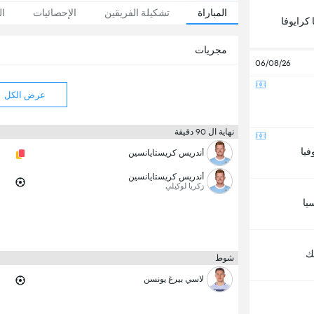
المباراة
تشكيلة الفريقين
الإحصائيات
ال
 كرايوفا
مجريات
06/08/26
عرض الكل
نهاية ال 90 دقيقة
يا
أندريس كريستايانسين
أندريس كريستايانسين
زكريا لوكيلي
يا
ك
شوط
لاسي بيرغ يونسن