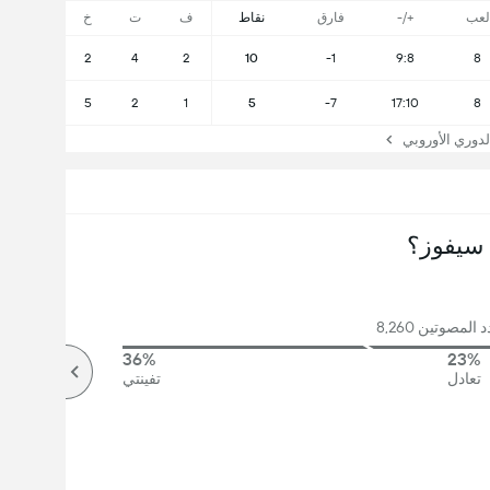
لعب
+/-
فارق
نقاط
ف
ت
خ
2
4
2
10
-1
9:8
8
5
2
1
5
-7
17:10
8
وري الأوروبي
سيفوز؟
لمصوتين 8,260
36%
23%
تعادل
تفينتي