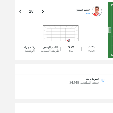
سيم ستين
28'
هدف
0.75
0.79
القدم اليمنى
ركلة جزاء
xGOT
xG
طريقة التسديد
الوضعية
سويدبانك
سعة الملعب: 24,148