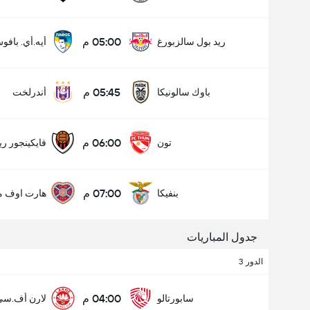
05:00 م
ريد بول سالزبورغ
أيه.أي. بافو
05:45 م
باوك سالونيكا
أندرلخت
06:00 م
تون
فايكينجور ري
07:00 م
بنفيكا
هارت اوف مي
جدول المباريات
الدور 3
04:00 م
سابورتالو
لارن أف.سي