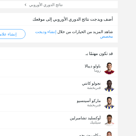
نتائج الدوري الأوروبي
أضف ويدجت نتائج الدوري الأوروبي إلى موقعك
شاهد المزيد من الخيارات من خلال
إنشاء وديجت
إنشاء علامة ML
مخصص
قد تكون مهتمًا بـ
باولو ديبالا
عدد الاهداف (2.5)
روما
نجولو كانتي
فنربخشة
إجمالي عدد المصوتين 888
ماركو أسينسيو
فنربخشة
أوكسليد تشامبرلين
سيلتيك
بيكاو رودريجو