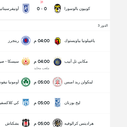
31
0
-
0
كوبيون بالوسورا
أونيفرسيتاتيا
الدور 3
04:00 م
ياغييلونيا بياويستوك
رينجرز
04:00 م
مكابي تل أبيب
سيسكا - صوف
ملعب محايد
05:00 م
لينكولن ريد امبس
أومونيا نيقوس
05:00 م
ليخ بوزنان
كي كلاكسفي
05:00 م
هراديتس كرالوفيه
بشكتاش