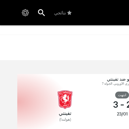
نتائجي
 ضد تفينتي
ري الأوروبي, الجولة 7
انتهت
3
-
تفينتي
23/01
(هولندا)