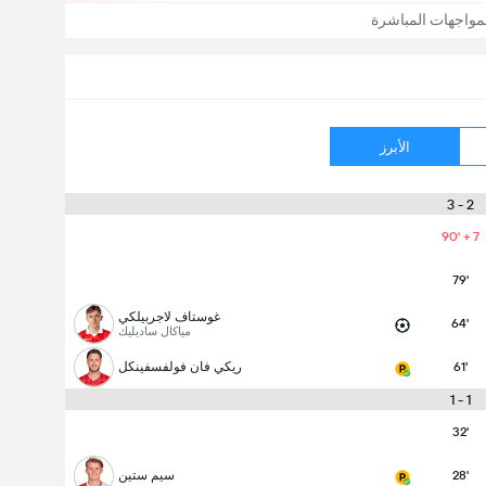
مواجهات المباشرة
الأبرز
2 - 3
90' + 7
79'
غوستاف لاجربيلكي
64'
مياكال ساديليك
61'
ريكي فان فولفسفينكل
1 - 1
32'
28'
سيم ستين