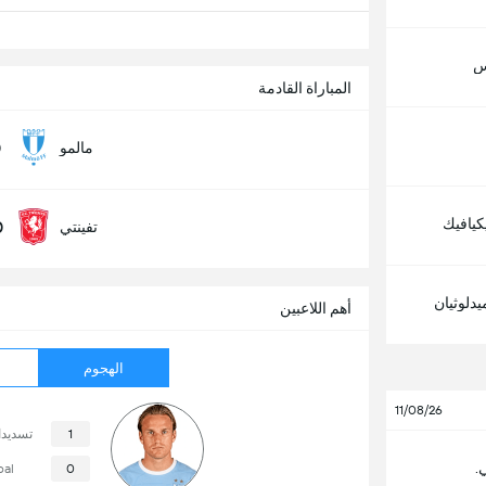
س
المباراة القادمة
0
مالمو
كيافيك
0
تفينتي
دلوثيان
أهم اللاعبين
الهجوم
11/08/26
1
تسديد
.
oal
0