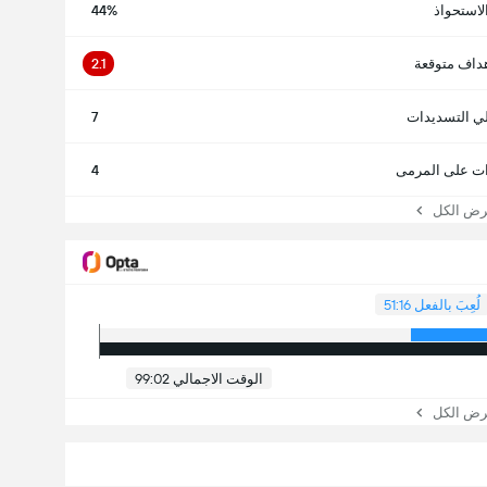
لاستحواذ
44%
داف متوقعة
2.1
ي التسديدات
7
ت على المرمى
4
 الكل
لُعِبَ بالفعل 51:16
الوقت الاجمالي 99:02
 الكل