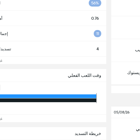
56%
ا
0.76
أه
11
إجمال
4
تسديدا
يب
عرض
اويستوك
وقت اللعب الفعلي
05/08/26
عرض
ي
خريطة التسديد