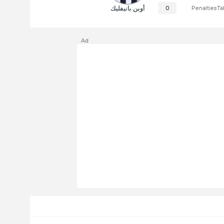
PenaltiesTa
0
أوين بانيفليك
Ad