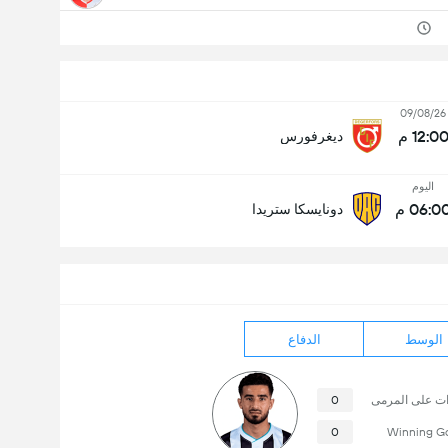
09/08/26
12:0 م
ديغرفورس
اليوم
06:0 م
دونايسكا ستريدا
الوسط
الدفاع
ات على المرمى
0
0
Winning G