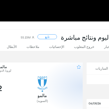
ليوم ونتائج مباشرة
تابع
55.23M
بار
خروج المغلوب
الإحصائيات
ملاحظات
الأبطال
مالمو
لمباريات
أوروبا, الدو
2
مالمو
(السويد)
06/08/26