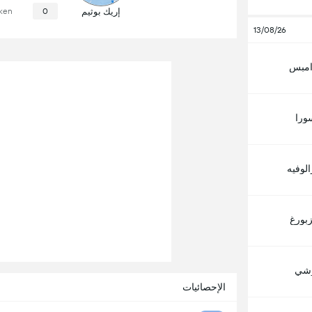
إريك بوثيم
0
ken
13/08/26
 امبس
ورا
لوفيه
زبورغ
وشي
الإحصائيات