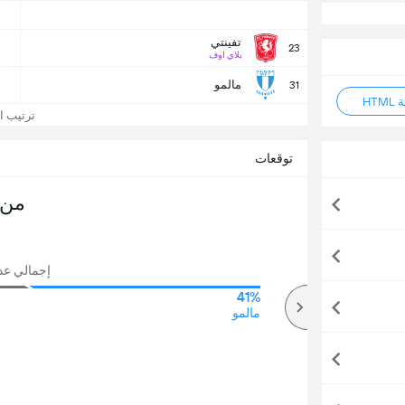
تفينتي
23
بلاي اوف
مالمو
31
HT
ترتيب الد
توقعات
من 
إجمالي عدد ا
41%
75%
أكثر
مالمو