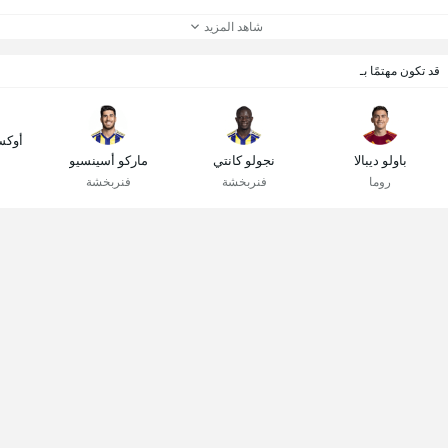
شاهد المزيد
قد تكون مهتمًا بـ
أوكس
باولو ديبالا
نجولو كانتي
ماركو أسينسيو
روما
فنربخشة
فنربخشة