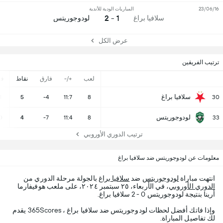
23/06/16
المباريات الودية للأندية
1 - 2
سلافيا براغ
لودوجوريتس
عرض الكل
ترتيب الفريقين
لعب
+/-
فارق
نقاط
ف
سلافيا براغ
1
5
-4
11:7
8
30
لودوجوريتس
0
4
-7
11:4
8
33
ترتيب الدوري الأوروبي
معلومات عن لودوجوريتس ضد سلافيا براغ
انتهت مباراة
لودوجوريتس
ضد
سلافيا براغ
بالجولة مرحلة الدوري من
الدوري الأوروبي
، في الأربعاء، ٢٥ سبتمبر ٢٠٢٤، على ملعب هوفيفارما
أرينا بنتيجة لودوجوريتس 0 - 2 سلافيا براغ.
وإذا فاتك أفضل لحظات لودوجوريتس ضد سلافيا براغ ، 365Scores يقدم
لك تفاصيل المباراة.