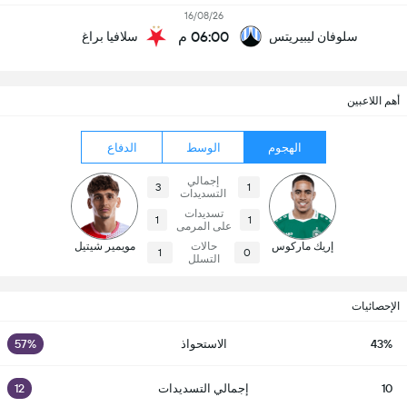
16/08/26
06:00 م
سلوفان ليبيريتس
سلافيا براغ
أهم اللاعبين
الهجوم
الوسط
الدفاع
إجمالي
3
1
التسديدات
تسديدات
1
1
على المرمى
إريك ماركوس
حالات
مويمير شيتيل
1
0
التسلل
الإحصائيات
43%
الاستحواذ
57%
10
إجمالي التسديدات
12