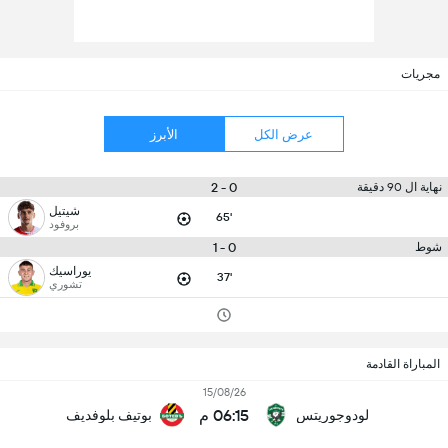
مجريات
عرض الكل
الأبرز
0 - 2
نهاية ال 90 دقيقة
شيتيل
65'
بروفود
0 - 1
شوط
يوراسيك
37'
تشوري
المباراة القادمة
15/08/26
06:15 م
لودوجوريتس
بوتيف بلوفديف