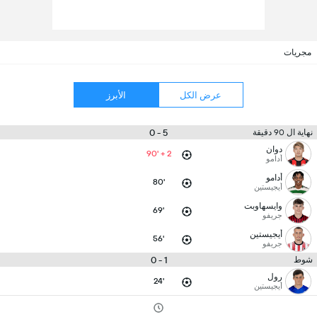
مجريات
عرض الكل
الأبرز
5 - 0
نهاية ال 90 دقيقة
دوان
90' + 2
أدامو
أدامو
80'
أيجيستين
وايسهاوبت
69'
جريفو
أيجيستين
56'
جريفو
1 - 0
شوط
رول
24'
أيجيستين