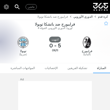
نتائجي
كرة قدم
الدوري الأوروبي
فرايبورج ضد باتشكا توبولا
فرايبورج ضد باتشكا توبولا
أوروبا, الدوري الأوروبي, الجولة 4
انتهت
0
-
5
09/11
فرايبورج
توبولا
(ألمانيا)
(صربيا)
المباراة
تشكيلة الفريقين
الإحصائيات
المواجهات المباشرة
Ad