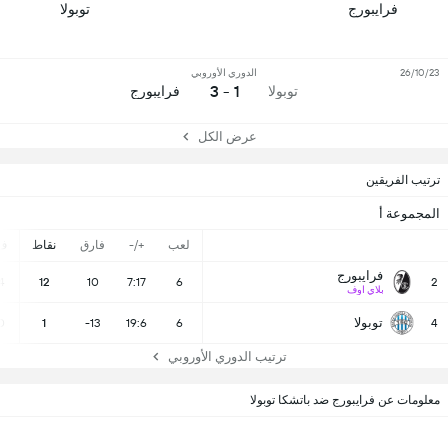
فرايبورج
توبولا
26/10/23
الدوري الأوروبي
1 - 3
توبولا
فرايبورج
عرض الكل
ترتيب الفريقين
المجموعة أ
لعب
+/-
فارق
نقاط
ف
فرايبورج
4
12
10
7:17
6
2
بلاي اوف
توبولا
0
1
-13
19:6
6
4
ترتيب الدوري الأوروبي
معلومات عن فرايبورج ضد باتشكا توبولا