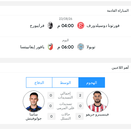
المباراة القادمة
23/08/26
04:00 م
فورتونا دوسيلدورف
فرايبورج
اليوم
06:00 م
توبولا
يافور إيفانييتسا
أهم اللاعبين
الهجوم
الوسط
الدفاع
إجمالي
0
2
التسديدات
تسديدات
0
0
على المرمى
فينسينزو جريفو
حالات
ساسا
0
0
التسلل
جوانوفيتش