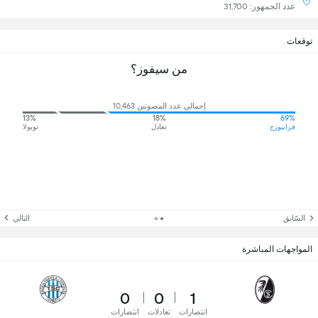
عدد الجمهور: 31,700
توقعات
من سيفوز؟
إجمالي عدد المصوتين 10,463
13%
18%
69%
فرايبورج
تعادل
توبولا
السّابق
التالي
المواجهات المباشرة
0
0
1
انتصارات
تعادلات
انتصارات