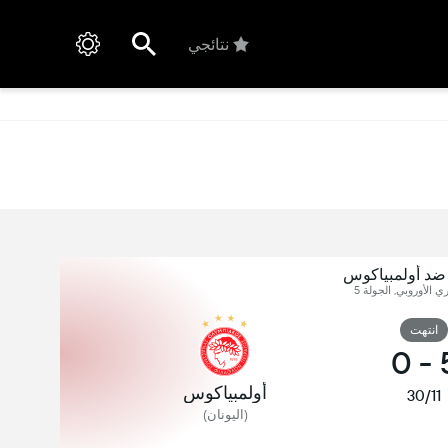
نتائجي
 ضد أولمبياكوس
ري الأوروبي, الجولة 5
انتهت
0
-
أولمبياكوس
30/11
(اليونان)