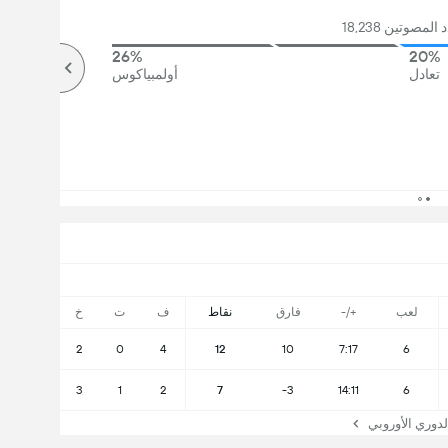
مصوتين 18,238
26%
20%
تعادل
أولمبياكوس
لعب
+/-
فارق
نقاط
ف
ت
خ
2
0
4
12
10
7:17
6
3
1
2
7
-3
14:11
6
وري الأوروبي