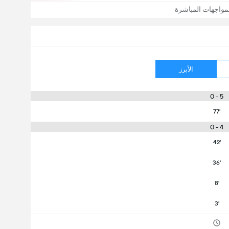
مواجهات المباشرة
الأبرز
5 - 0
77'
4 - 0
42'
36'
8'
3'