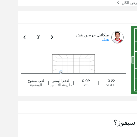
 الكل
ميكائيل جريجوريتش
3'
هدف
0.22
0.09
القدم اليمنى
لعب مفتوح
xGOT
xG
طريقة التسديد
الوضعية
سيفوز؟