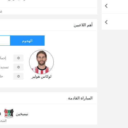
عرض
أهم اللاعبين
الهجوم
0
إجما
0
تسديد
لوكاس هولير
0
حا
المباراة القادمة
0
نيميخين
النتيجة 