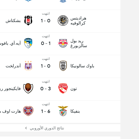
انتهت
هراديتس
1
-
0
بشكتاش
كرالوفيه
انتهت
ريد بول
0
-
1
أيه.أي. بافو
سالزبورغ
انتهت
1
-
0
باوك سالونيكا
أندرلخت
انتهت
0
-
3
تون
فايكينجور ري
انتهت
1
-
6
بنفيكا
هارت اوف مي
عدد الاهداف (2.5)
نتائج الدوري الأوروبي