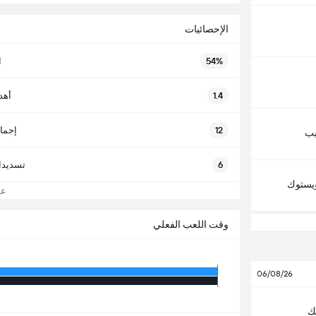
الإحصائيات
54%
ا
1.4
أهد
12
إجما
يب
6
تسديدا
اويستوك
عرض
وقت اللعب الفعلي
06/08/26
ك