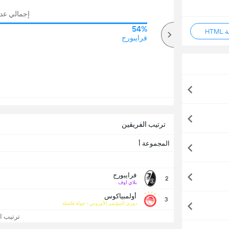
إجمالي عدد ال
54%
75%
HT
أكثر
فرايبورج
ترتيب الفريقين
المجموعة أ
فرايبورج
2
بلاي اوف
أولمبياكوس
3
دوري المؤتمر الأوروبي - جولة فاصلة
ترتيب الد