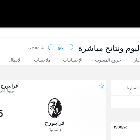
ليوم ونتائج مباشرة
تابع
55.23M
بار
خروج المغلوب
الإحصائيات
ملاحظات
الأبطال
فرايبورج
لمباريات
أوروبا, الدو
5
فرايبورج
11/08/26
(ألمانيا)