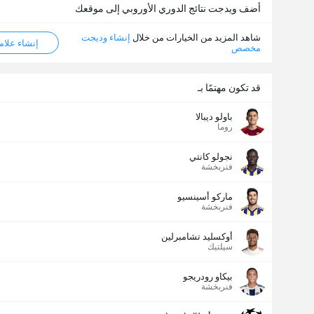
أضف ويدجت نتائج الدوري الأوروبي إلى موقعك
إجمالي عدد المصوتين 1,351
شاهد المزيد من الخيارات من خلال
إنشاء وديجت
إنشاء علامة ML
مخصص
قد تكون مهتمًا بـ
باولو ديبالا
روما
نجولو كانتي
فنربخشة
ماركو أسينسيو
فنربخشة
أوكسليد تشامبرلين
سيلتيك
بيكاو رودريجو
فنربخشة