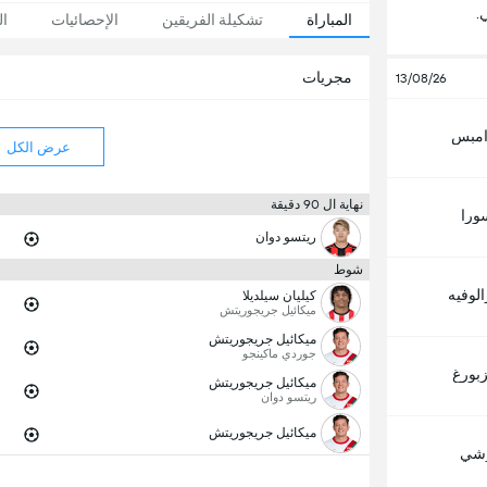
.
المباراة
تشكيلة الفريقين
الإحصائيات
ال
مجريات
13/08/26
 امبس
عرض الكل
نهاية ال 90 دقيقة
ورا
ريتسو دوان
شوط
لوفيه
كيليان سيلديلا
ميكائيل جريجوريتش
ميكائيل جريجوريتش
جوردي ماكينجو
زبورغ
ميكائيل جريجوريتش
ريتسو دوان
ميكائيل جريجوريتش
وشي