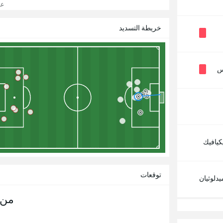
عرض
خريطة التسديد
س
كيافيك
توقعات
دلوثيان
من 