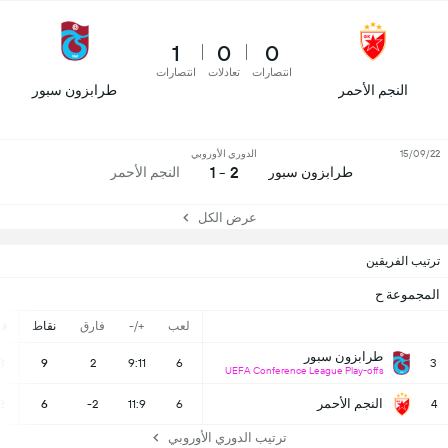
1
0
0
انتصارات
تعادلات
انتصارات
النجم الأحمر
طرابزون سبور
15/09/22
الدوري الأوروبي
2 - 1
طرابزون سبور
النجم الأحمر
عرض الكل
ترتيب الفريقين
المجموعة ح
لعب
+/-
فارق
نقاط
ف
طرابزون سبور
3
9
2
9:11
6
3
UEFA Conference League Play-offs
النجم الأحمر
2
6
-2
11:9
6
4
ترتيب الدوري الأوروبي