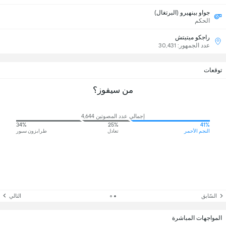
جواو بينهيرو (البرتغال)
الحكم
راجكو ميتيتش
عدد الجمهور: 30,431
توقعات
من سيفوز؟
إجمالي عدد المصوتين 4,644
34%
25%
41%
النجم الأحمر
تعادل
طرابزون سبور
السّابق
التالي
المواجهات المباشرة