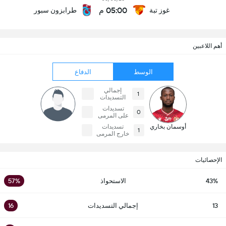
05:00 م
غوز تبة
طرابزون سبور
أهم اللاعبين
الوسط
الدفاع
إجمالي
1
التسديدات
تسديدات
0
على المرمى
أوسمان بخاري
تسديدات
1
خارج المرمى
الإحصائيات
43%
الاستحواذ
57%
13
إجمالي التسديدات
16