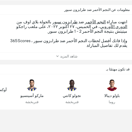
معلومات عن النجم الأحمر ضد طرابزون سبور
انتهت مباراة
النجم الأحمر
ضد
طرابزون سبور
بالجولة بلاي اوف من
الدوري الأوروبي
، في الخميس، ٢٧ أكتوبر ٢٠٢٢، على ملعب راجكو
ميتيتش بنتيجة النجم الأحمر 2 - 1 طرابزون سبور.
وإذا فاتك أفضل لحظات النجم الأحمر ضد طرابزون سبور ، 365Scores
يقدم لك تفاصيل المباراة.
شاهد المزيد
قد تكون مهتمًا بـ
أوكس
باولو ديبالا
نجولو كانتي
ماركو أسينسيو
روما
فنربخشة
فنربخشة