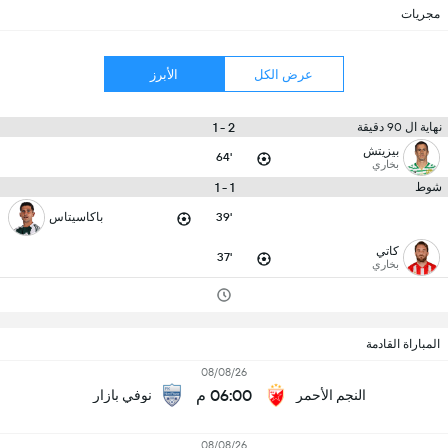
مجريات
عرض الكل
الأبرز
2 - 1
نهاية ال 90 دقيقة
بيزيتش
64'
بخاري
1 - 1
شوط
39'
باكاسيتاس
كاتي
37'
بخاري
المباراة القادمة
08/08/26
06:00 م
النجم الأحمر
نوفي بازار
08/08/26