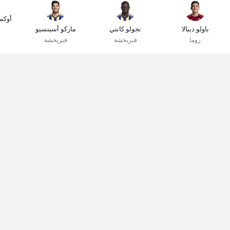
أوكس
باولو ديبالا
نجولو كانتي
ماركو أسينسيو
روما
فنربخشة
فنربخشة