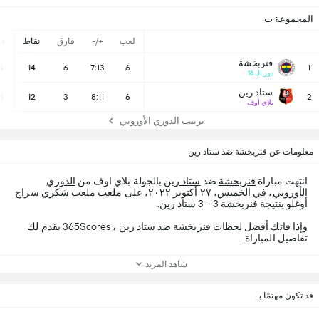
المجموعة ب
لعب
+/-
فارق
نقاط
ف
فنربخشة
4
14
6
7:13
6
1
دور الـ 16
ستاد رين
3
12
3
8:11
6
2
بلاي اوف
ترتيب الدوري الأوروبي
معلومات عن فنربخشة ضد ستاد رين
انتهت مباراة
فنربخشة
ضد
ستاد رين
بالجولة بلاي اوف من
الدوري
الأوروبي
، في الخميس، ٢٧ أكتوبر ٢٠٢٢، على ملعب ملعب شكري سراج
أوغلو بنتيجة فنربخشة 3 - 3 ستاد رين.
وإذا فاتك أفضل لحظات فنربخشة ضد ستاد رين ، 365Scores يقدم لك
تفاصيل المباراة.
شاهد المزيد
قد تكون مهتمًا بـ