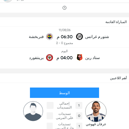
المباراة القادمة
11/08/26
06:30 م
شتورم غراتس
فنربخشة
مجموع 0 - 2
اليوم
04:00 م
ستاد رين
برينتفورد
أهم اللاعبين
الوسط
إجمالي
1
التسديدات
تسديدات
0
على المرمى
عرفان قهوجي
تسديدات
1
خارج المرمى