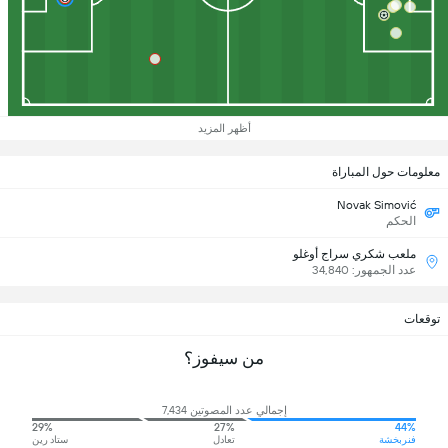
أظهر المزيد
معلومات حول المباراة
Novak Simović
الحكم
ملعب شكري سراج أوغلو
عدد الجمهور: 34,840
توقعات
من سيفوز؟
إجمالي عدد المصوتين 7,434
29%
27%
44%
فنربخشة
تعادل
ستاد رين