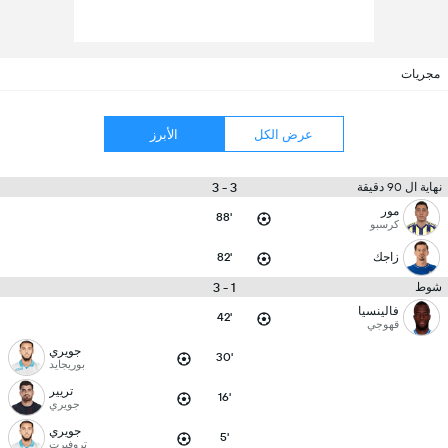
مجريات
عرض الكل
الأبرز
3 - 3
نهاية ال 90 دقيقة
مور
88'
كرسبو
زاجك
82'
1 - 3
شوط
فالينسيا
42'
قهوجي
جويري
30'
بوريجايد
تريير
16'
جويري
جويري
5'
تروفيرت