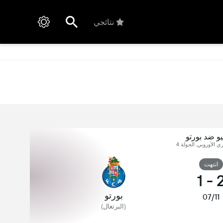
نتائجي
يو ضد بورتو
ري الأوروبي, الجولة 4
انتهت
1
-
بورتو
07/11
(البرتغال)