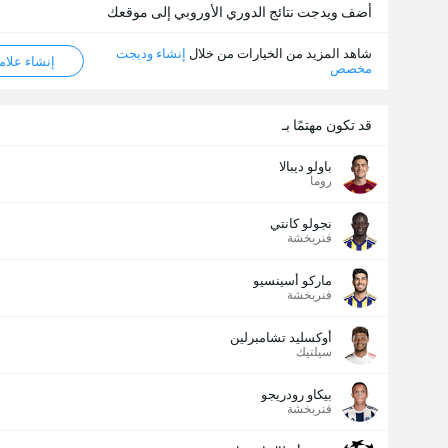
أضف ويدجت نتائج الدوري الأوروبي إلى موقعك
شاهد المزيد من الخيارات من خلال
إنشاء وديجت
إنشاء علامة ML
مخصص
قد تكون مهتمًا بـ
باولو ديبالا
روما
نجولو كانتي
فنربخشة
ماركو أسينسيو
فنربخشة
أوكسليد تشامبرلين
سيلتيك
بيكاو رودريجو
فنربخشة