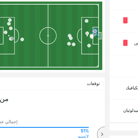
س
توقعات
كيافيك
من 
دلوثيان
إجمالي عدد ا
51%
74%
أكثر
لاتسيو