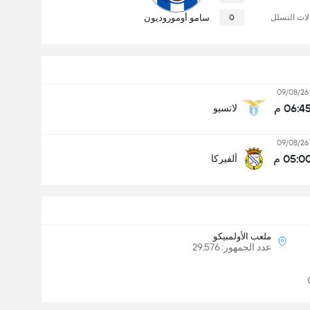
لات التسلل
0
سامو أوموروديون
09/08/26
06:4 م
لاتسيو
09/08/26
05:0 م
ألفيركا
ملعب الأولمبيكو
عدد الجمهور: 29,576