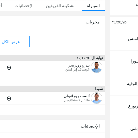
.
المباراة
تشكيلة الفريقين
الإحصائيات
أخ
مجريات
13/08/26
 امبس
عرض الكل
نهاية ال 90 دقيقة
ورا
بيدرو رودريجز
غوستاف إيزاكسن
لوفيه
شوط
أليسيو رومانيولي
فالنتين كاستيلانوس
زبورغ
الإحصائيات
وشي