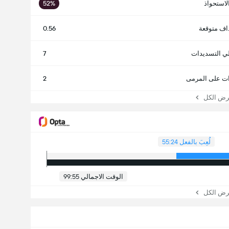
لاستحواذ
52%
اف متوقعة
0.56
ي التسديدات
7
ت على المرمى
2
 الكل
لُعِبَ بالفعل 55:24
الوقت الاجمالي 99:55
 الكل