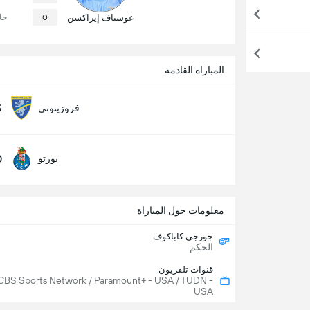
غوستاف إيزاكسن
0
حا
المباراة القادمة
5
فروزينوني
0
بورتو
معلومات حول المباراة
جورجي كاباكوف
الحكم
قنوات تلفزيون
CBS Sports Network / Paramount+ - USA / TUDN -
USA