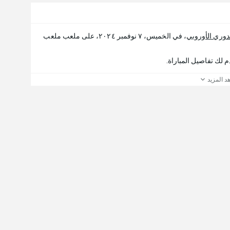
دوري الأوروبي
، في الخميس، ٧ نوفمبر ٢٠٢٤، على ملعب ملعب
د المزيد