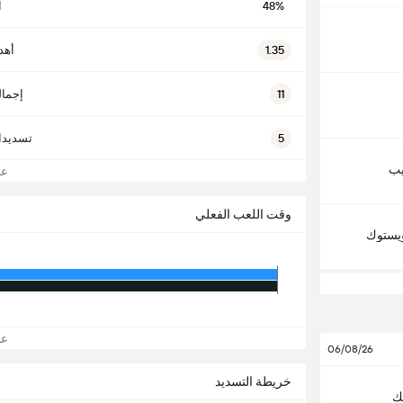
48%
ا
1.35
أهد
11
إجمال
5
تسديدا
يب
عرض
وقت اللعب الفعلي
اويستوك
عرض
06/08/26
خريطة التسديد
ك