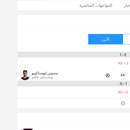
بار
المواجهات المباشرة
الأبرز
2 - 1
90' + 2
ستيفين إيوستاكويو
66'
ويندرسون جالينو
1 - 0
45' + 5