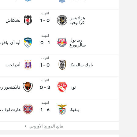
انتهت
هراديتس
1
-
0
بشكتاش
كرالوفيه
انتهت
ريد بول
0
-
1
أيه.أي. بافو
سالزبورغ
انتهت
1
-
0
باوك سالونيكا
أندرلخت
انتهت
0
-
3
تون
فايكينجور ري
عدد الاهداف (2.5)
انتهت
1
-
6
بنفيكا
هارت اوف مي
إجمالي عدد المصوتين 1,083
نتائج الدوري الأوروبي