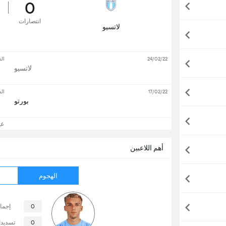
0
انتصارات
لاتسيو
24/02/22
الد
لاتسيو
17/02/22
الد
بورتو
عرض
أهم اللاعبين
الهجوم
0
إجما
0
تسديد