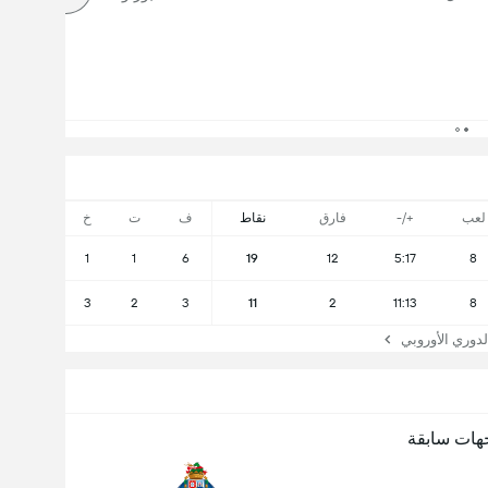
لعب
+/-
فارق
نقاط
ف
ت
خ
1
1
6
19
12
5:17
8
3
2
3
11
2
11:13
8
وري الأوروبي
هات سابقة