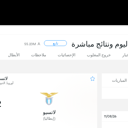
ليوم ونتائج مباشرة
تابع
55.23M
بار
خروج المغلوب
الإحصائيات
ملاحظات
الأبطال
لاتس
لمباريات
أوروبا, الدو
2
لاتسيو
11/08/26
(إيطاليا)