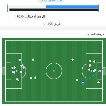
لُعِبَ بالفعل 53:32
الوقت الاجمالي 96:04
عرض الكل
خريطة التسديد