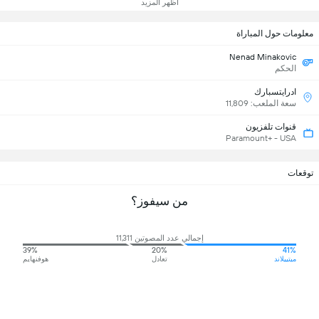
أظهر المزيد
معلومات حول المباراة
Nenad Minakovic
الحكم
ادرايتسبارك
سعة الملعب: 11,809
قنوات تلفزيون
Paramount+ - USA
توقعات
من سيفوز؟
إجمالي عدد المصوتين 11,311
39%
20%
41%
ميتييلاند
تعادل
هوفنهايم