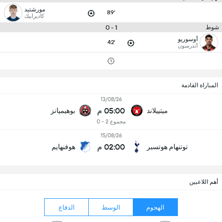
مورشتيد
89'
كاديرابيك
1 - 0
شوط
أوسوريو
42'
أندرسون
المباراة القادمة
13/08/26
05:00 م
ميتييلاند
بوهيميانز
مجموع 2 - 0
15/08/26
02:00 م
توتنهام هوتسبر
هوفنهايم
أهم اللاعبين
الهجوم
الوسط
الدفاع