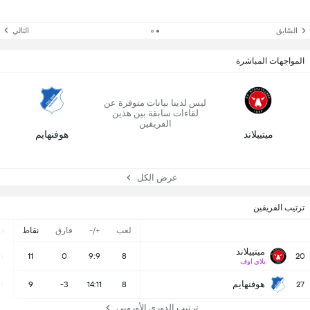
السّابق
التالي
المواجهات المباشرة
ليس لدينا بيانات متوفرة عن
لقاءات سابقة بين هذين
الفريقين
ميتييلاند
هوفنهايم
عرض الكل
ترتيب الفريقين
لعب
+/-
فارق
نقاط
ف
ميتييلاند
3
11
0
9:9
8
20
بلاي اوف
هوفنهايم
2
9
-3
14:11
8
27
ترتيب الدوري الأوروبي