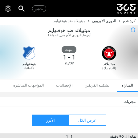
نتائجي
كرة قدم
الدوري الأوروبي
ميتييلاند ضد هوفنهايم
ميتييلاند ضد هوفنهايم
أوروبا, الدوري الأوروبي, الجولة 1
انتهت
1
-
1
25/09
ميتييلاند
هوفنهايم
(الدنمارك)
(ألمانيا)
المباراة
تشكيلة الفريقين
الإحصائيات
المواجهات المباشرة
مجريات
عرض الكل
الأبرز
1 - 1
نهاية ال 90 دقيقة