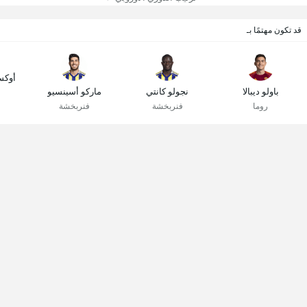
قد تكون مهتمًا بـ
أوكس
باولو ديبالا
نجولو كانتي
ماركو أسينسيو
روما
فنربخشة
فنربخشة