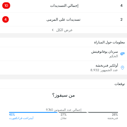
4
إجمالي التسديدات
10
2
تسديدات على المرمى
4
عرض الكل
معلومات حول المباراة
سردان يوفانوفيتش
الحكم
أولكير فنربخشة
عدد الجمهور: 8,932
توقعات
من سيفوز؟
إجمالي عدد المصوتين 9,760
45%
27%
28%
فنربخشة
تعادل
آينتراخت فرانكفورت