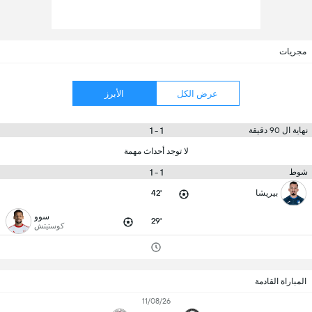
مجريات
عرض الكل
الأبرز
1 - 1
نهاية ال 90 دقيقة
لا توجد أحداث مهمة
1 - 1
شوط
بيريشا
42'
سوو
29'
كوستيتش
المباراة القادمة
11/08/26