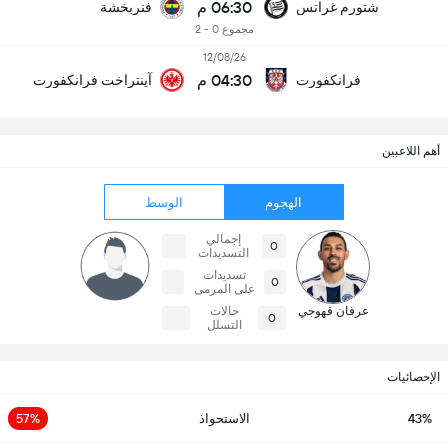
06:30 م
شتورم غراتس
فنربخشة
مجموع 0 - 2
12/08/26
04:30 م
فرانكفورت
آينتراخت فرانكفورت
أهم اللاعبين
الهجوم
الوسط
إجمالي
0
التسديدات
تسديدات
0
على المرمى
عرفان قهوجي
حالات
0
التسلل
الإحصائيات
43%
الاستحواذ
57%