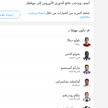
أضف ويدجت نتائج الدوري الأوروبي إلى موقعك
شاهد المزيد من الخيارات من خلال
إنشاء وديجت
إنشاء علامة ML
مخصص
قد تكون مهتمًا بـ
باولو ديبالا
روما
نجولو كانتي
فنربخشة
ماركو أسينسيو
فنربخشة
أوكسليد تشامبرلين
سيلتيك
بيكاو رودريجو
فنربخشة