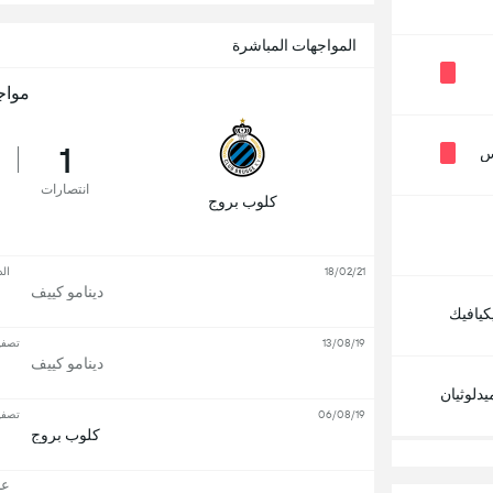
المواجهات المباشرة
مواج
1
س
انتصارات
كلوب بروج
18/02/21
الد
دينامو كييف
كيافيك
13/08/19
تصفيا
دينامو كييف
دلوثيان
06/08/19
تصفيا
كلوب بروج
عرض