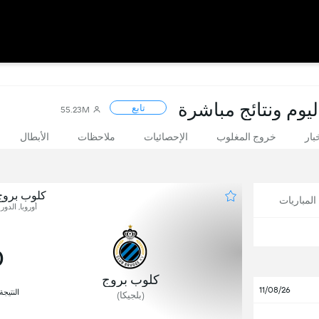
ليوم ونتائج مباشرة
تابع
55.23M
بار
خروج المغلوب
الإحصائيات
ملاحظات
الأبطال
كلوب بروج
لمباريات
أوروبا, الدوري
0
كلوب بروج
11/08/26
النتيجة
(بلجيكا)