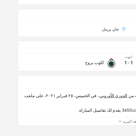
جان بريدل
انتهت
1
-
1
كلوب بروج
ف من
الدوري الأوروبي
، في الخميس، ٢٥ فبراير ٢٠٢١، على ملعب
د المزيد