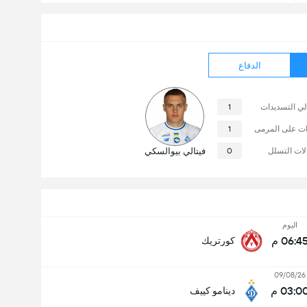
الدفاع
لي التسديدات
1
ات على المرمى
1
لات التسلل
0
فيتالي بيوالسكي
اليوم
06:4 م
كورتريك
09/08/26
03:0 م
دينامو كييف