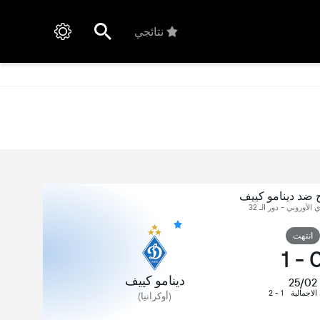
نتائجي
 ضد دينامو كييف
 الأوروبي - دور الـ 32
انتهت
1
-
دينامو كييف
25/02
 الاجمالية
1 - 2
(أوكرانيا)