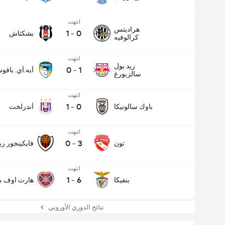
انتهت
هراديتس
1
-
0
بشكتاش
كرالوفيه
انتهت
ريد بول
0
-
1
أيه.أي. بافو
سالزبورغ
انتهت
1
-
0
باوك سالونيكا
أندرلخت
انتهت
0
-
3
تون
فايكينجور ري
انتهت
1
-
6
بنفيكا
هارت اوف مي
نتائج الدوري الأوروبي