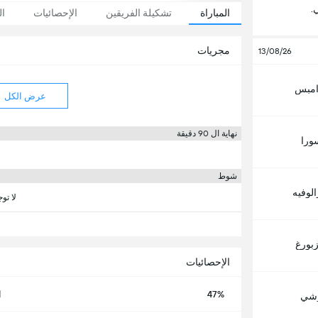
.
المباراة
تشكيلة الفريقين
الإحصائيات
ال
مجريات
13/08/26
 امبس
عرض الكل
نهاية ال 90 دقيقة
ورا
شوط
لوفيه
لا تو
زبورغ
الإحصائيات
47%
ا
وشي