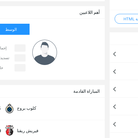
أهم اللاعبين
HT
الوسط
إجما
تسديد
حا
المباراة القادمة
5
كلوب بروج
0
فيريش ريفنا