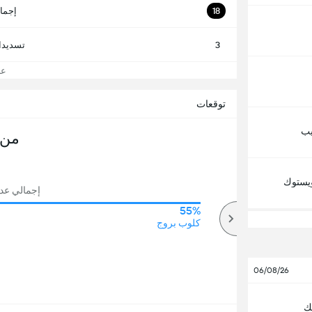
18
إجما
3
تسديدا
عرض
توقعات
يب
من 
اويستوك
إجمالي عدد ال
55%
61%
أكثر
كلوب بروج
06/08/26
ك