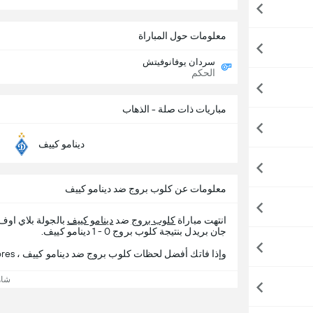
معلومات حول المباراة
سردان يوفانوفيتش
الحكم
مباريات ذات صلة - الذهاب
دينامو كييف
معلومات عن كلوب بروج ضد دينامو كييف
انتهت مباراة
كلوب بروج
ضد
دينامو كييف
بالجولة بلاي او
جان بريدل بنتيجة كلوب بروج 0 - 1 دينامو كييف.
وإذا فاتك أفضل لحظات كلوب بروج ضد دينامو كييف ، 365Scores يقدم لك تفاصيل المباراة.
شاه