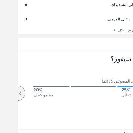
لي التسديدات
6
ت على المرمى
3
 الكل
سيفوز؟
مصوتين 12,336
20%
25%
تعادل
دينامو كييف