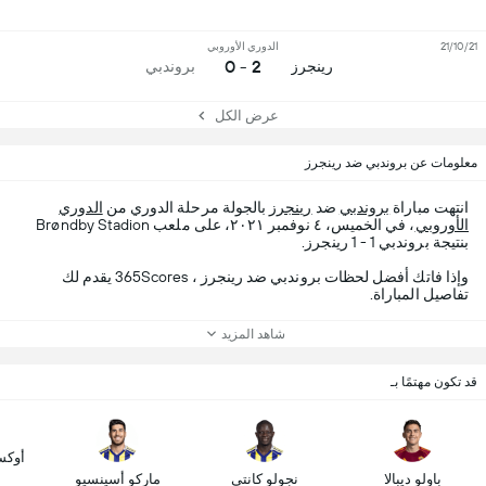
21/10/21
الدوري الأوروبي
2 - 0
رينجرز
بروندبي
عرض الكل
معلومات عن بروندبي ضد رينجرز
انتهت مباراة
بروندبي
ضد
رينجرز
بالجولة مرحلة الدوري من
الدوري
الأوروبي
، في الخميس، ٤ نوفمبر ٢٠٢١، على ملعب Brøndby Stadion
بنتيجة بروندبي 1 - 1 رينجرز.
وإذا فاتك أفضل لحظات بروندبي ضد رينجرز ، 365Scores يقدم لك
تفاصيل المباراة.
شاهد المزيد
قد تكون مهتمًا بـ
أوكس
باولو ديبالا
نجولو كانتي
ماركو أسينسيو