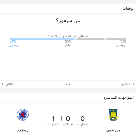
توقعات
من سيفوز؟
إجمالي عدد المصوتين 10,674
56%
26%
18%
بروندبي
تعادل
رينجرز
السّابق
التالي
المواجهات المباشرة
1
0
0
انتصارات
تعادلات
انتصارات
بروندبي
رينجرز