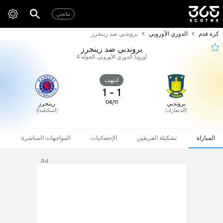
نتائجي
كرة قدم
الدوري الأوروبي
بروندبي ضد رينجرز
بروندبي ضد رينجرز
أوروبا, الدوري الأوروبي, الجولة 4
انتهت
1
-
1
04/11
بروندبي
رينجرز
(الدنمارك)
(اسكتلندا)
المباراة
تشكيلة الفريقين
الإحصائيات
المواجهات المباشرة
Ad