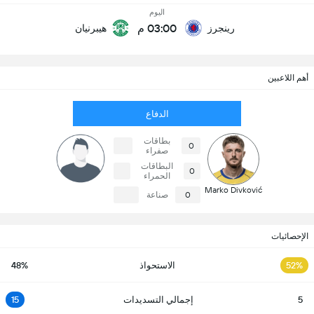
اليوم
03:00 م
رينجرز
هيبرنيان
أهم اللاعبين
الدفاع
بطاقات
0
صفراء
البطاقات
0
الحمراء
Marko Divković
0
صناعة
الإحصائيات
52%
الاستحواذ
48%
5
إجمالي التسديدات
15