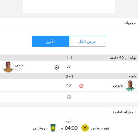
مجريات
عرض الكل
الأبرز
1 - 1
نهاية ال 90 دقيقة
هاجي
77'
كينت
1 - 0
شوط
بالوغن
45'
المباراة القادمة
اليوم
04:00 م
هورسينس
بروندبي