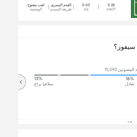
0.22
0.03
القدم اليسرى
لعب مفتوح
xGOT
xG
طريقة التسديد
الوضعية
سيفوز؟
مصوتين 15,092
13%
16%
تعادل
سلافيا براغ