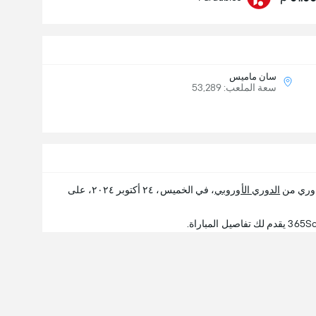
سان ماميس
سعة الملعب: 53,289
دوري من
الدوري الأوروبي
، في الخميس، ٢٤ أكتوبر ٢٠٢٤، على
د المزيد