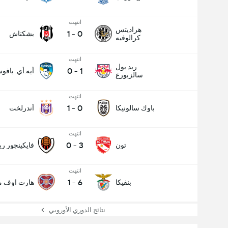
انتهت
هراديتس
1
-
0
بشكتاش
كرالوفيه
انتهت
ريد بول
0
-
1
أيه.أي. بافو
سالزبورغ
انتهت
1
-
0
باوك سالونيكا
أندرلخت
انتهت
0
-
3
تون
فايكينجور ري
انتهت
1
-
6
بنفيكا
هارت اوف مي
نتائج الدوري الأوروبي