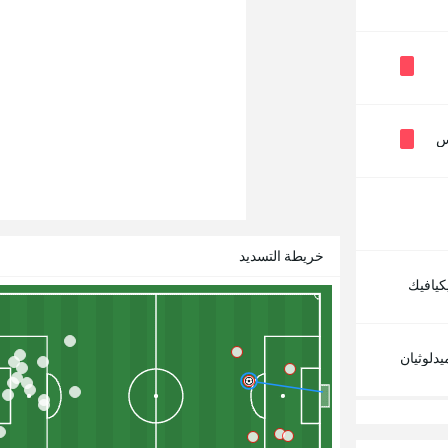
س
خريطة التسديد
كيافيك
دلوثيان