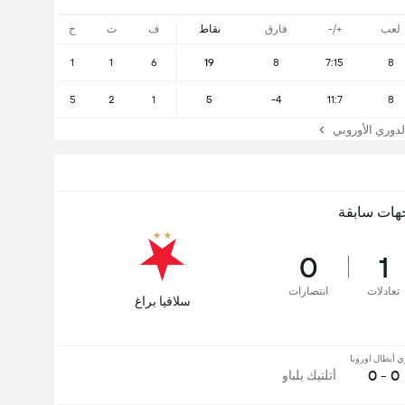
لعب
+/-
فارق
نقاط
ف
ت
خ
1
1
6
19
8
7:15
8
5
2
1
5
-4
11:7
8
وري الأوروبي
هات سابقة
0
1
تعادلات
انتصارات
سلافيا براغ
ي أبطال اوروبا
0 - 0
أتلتيك بلباو