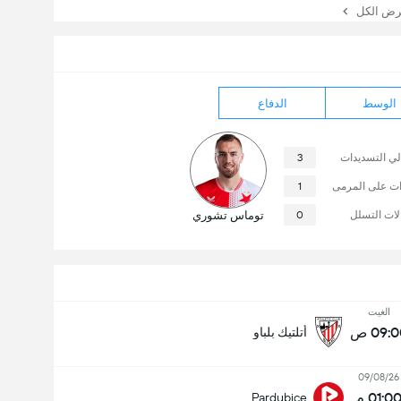
 الكل
الوسط
الدفاع
لي التسديدات
3
ات على المرمى
1
لات التسلل
0
توماس تشوري
الغيت
09: ص
أتلتيك بلباو
09/08/26
01:0 م
Pardubice