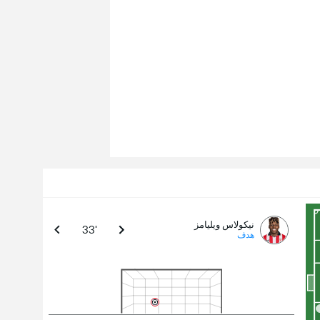
نيكولاس ويليامز
33'
هدف