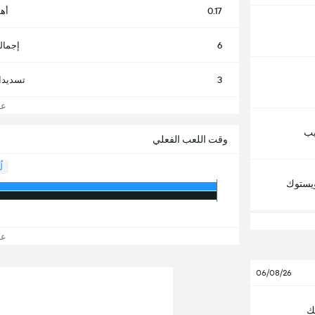
0.17
أه
6
إجمال
3
تسديدا
عرض
يب
وقت اللعب الفعلي
لُ
اويستوك
عرض
06/08/26
ك