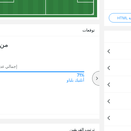
HT
توقعات
من 
إجمالي عدد ال
71%
70%
أكثر
أتلتيك بلباو
ترتيب الفريقين