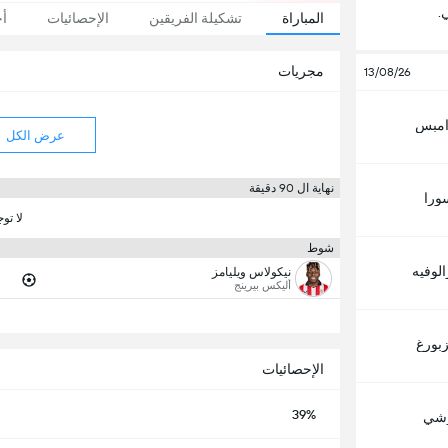
.
المباراة
تشكيلة الفريقين
الإحصائيات
أخ
مجريات
13/08/26
 امبس
عرض الكل
نهاية ال 90 دقيقة
ورا
لا تو
شوط
لوفيه
نيكولاس ويليامز
أليكس بيرينج
زبورغ
الإحصائيات
39%
وشي