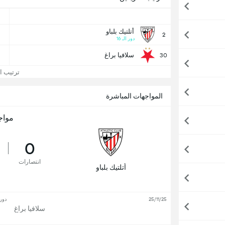
أتلتيك بلباو
2
دور الـ 16
سلافيا براغ
30
ترتيب الد
المواجهات المباشرة
مواج
0
انتصارات
أتلتيك بلباو
25/11/25
دور
سلافيا براغ