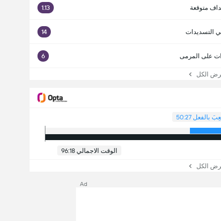
داف متوقعة
1.13
ي التسديدات
14
ت على المرمى
6
 الكل
عِبَ بالفعل 50:27
الوقت الاجمالي 96:18
 الكل
Ad