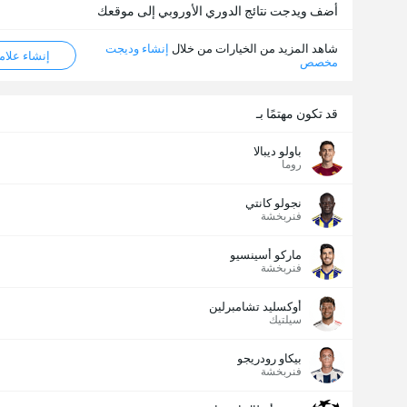
أضف ويدجت نتائج الدوري الأوروبي إلى موقعك
شاهد المزيد من الخيارات من خلال
إنشاء وديجت
إنشاء علامة ML
مخصص
قد تكون مهتمًا بـ
عدد الاهداف (2.5)
باولو ديبالا
روما
نجولو كانتي
إجمالي عدد المصوتين 965
فنربخشة
ماركو أسينسيو
فنربخشة
أوكسليد تشامبرلين
سيلتيك
بيكاو رودريجو
فنربخشة