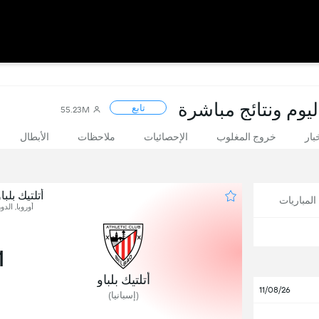
ليوم ونتائج مباشرة
تابع
55.23M
بار
خروج المغلوب
الإحصائيات
ملاحظات
الأبطال
أتلتيك بلب
لمباريات
أوروبا, الدو
1
أتلتيك بلباو
11/08/26
(إسبانيا)