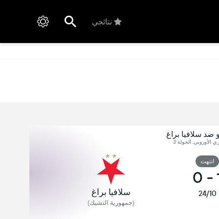
نتائجي
او ضد سلافيا براغ
ري الأوروبي, الجولة 3
انتهت
0
-
سلافيا براغ
24/10
(جمهورية التشيك)