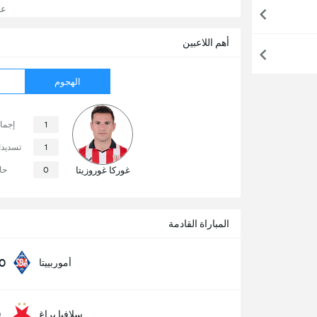
عرض
أهم اللاعبين
الهجوم
1
إجما
1
تسديد
غوركا غوروزيتا
0
حا
المباراة القادمة
00
أموربييتا
0
سلافيا براغ