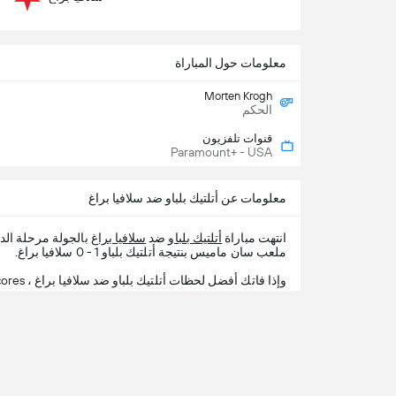
معلومات حول المباراة
Morten Krogh
الحكم
قنوات تلفزيون
Paramount+ - USA
معلومات عن أتلتيك بلباو ضد سلافيا براغ
انتهت مباراة
أتلتيك بلباو
ضد
سلافيا براغ
بالجولة مرحلة ال
ملعب سان ماميس بنتيجة أتلتيك بلباو 1 - 0 سلافيا براغ.
وإذا فاتك أفضل لحظات أتلتيك بلباو ضد سلافيا براغ ، 365Scores يقدم لك تفاصيل المباراة.
شاه