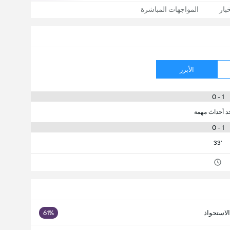
بار
المواجهات المباشرة
الأبرز
1 - 0
جد أحداث مهمة
1 - 0
33'
الاستحواذ
61%