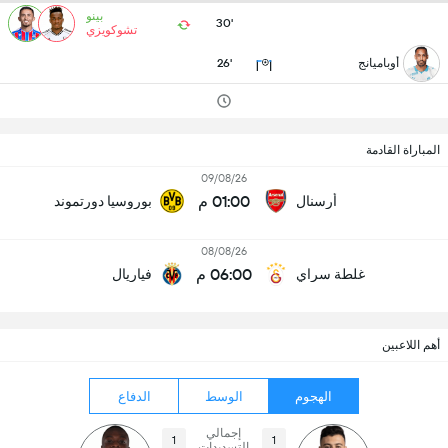
بينو
30'
تشوكويزي
أوباميانج
26'
المباراة القادمة
09/08/26
01:00 م
أرسنال
بوروسيا دورتموند
08/08/26
06:00 م
غلطة سراي
فياريال
أهم اللاعبين
الهجوم
الوسط
الدفاع
إجمالي
1
1
التسديدات