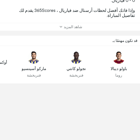
0 - 0 فياريال.
وإذا فاتك أفضل لحظات أرسنال ضد فياريال ، 365Scores يقدم لك
تفاصيل المباراة.
شاهد المزيد
قد تكون مهتمًا بـ
أوكس
باولو ديبالا
نجولو كانتي
ماركو أسينسيو
روما
فنربخشة
فنربخشة