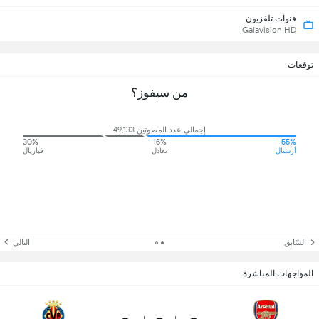
قنوات تلفزيون
Galavision HD
توقعات
من سيفوز؟
إجمالي عدد المصوتين 49,133
30%
15%
55%
أرسنال
تعادل
فياريال
السّابق
التالي
المواجهات المباشرة