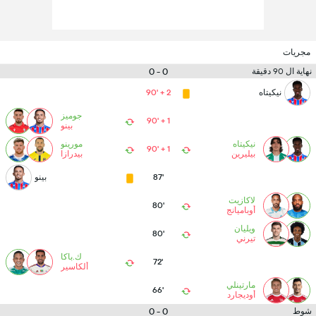
مجريات
0 - 0
نهاية ال 90 دقيقة
نيكيتاه
90' + 2
جوميز
90' + 1
بينو
نيكيتاه
مورينو
90' + 1
بيليرين
بيدرازا
87'
بينو
لاكازيت
80'
أوباميانج
ويليان
80'
تيرني
ك.باكا
72'
ألكاسير
مارتينلي
66'
أوديجارد
0 - 0
شوط