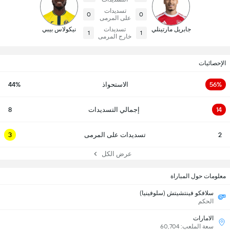
تسديدات
0
0
على المرمى
جابريل مارتينلي
تسديدات
نيكولاس بيبي
1
1
خارج المرمى
الإحصائيات
56%
الاستحواذ
44%
14
إجمالي التسديدات
8
2
تسديدات على المرمى
3
عرض الكل
معلومات حول المباراة
سلافكو فينتشيتش (سلوفينيا)
الحكم
الامارات
سعة الملعب: 60,704