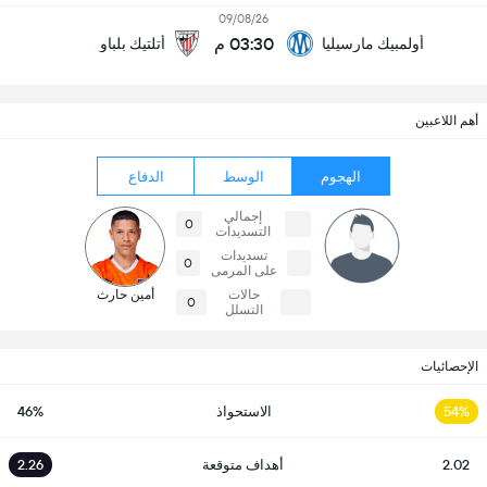
09/08/26
03:30 م
أولمبيك مارسيليا
أتلتيك بلباو
أهم اللاعبين
الهجوم
الوسط
الدفاع
إجمالي
0
التسديدات
تسديدات
0
على المرمى
حالات
أمين حارث
0
التسلل
الإحصائيات
54%
الاستحواذ
46%
2.02
أهداف متوقعة
2.26