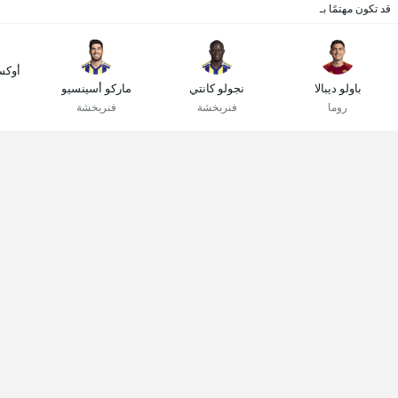
قد تكون مهتمًا بـ
أوكس
باولو ديبالا
نجولو كانتي
ماركو أسينسيو
روما
فنربخشة
فنربخشة