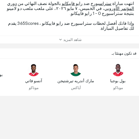
انتهت مباراة
ستراسبورج
ضد
رايو فاييكانو
بالجولة نصف النهائي من
دوري
المؤتمر الأوروبي
، في الخميس، ٧ مايو ٢٠٢٦، على ملعب ملعب دو لامينو
بنتيجة ستراسبورج 0 - 1 رايو فاييكانو.
وإذا فاتك أفضل لحظات ستراسبورج ضد رايو فاييكانو ، 365Scores يقدم
لك تفاصيل المباراة.
شاهد المزيد
قد تكون مهتمًا بـ
بو
بول بوجبا
مارك أندريه تيرشتيجن
آنسو فاتي
موناكو
أياكس
موناكو