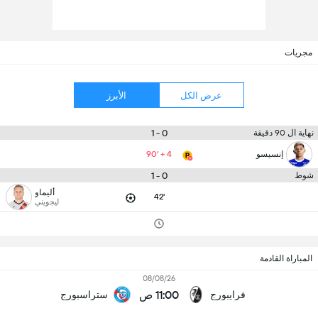
مجريات
عرض الكل
الأبرز
0 - 1
نهاية ال 90 دقيقة
إنسيسو
90' + 4
0 - 1
شوط
أليماو
42'
ليجويني
المباراة القادمة
08/08/26
11:00 ص
فرايبورج
ستراسبورج