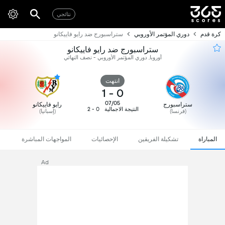
نتائجي
كرة قدم
دوري المؤتمر الأوروبي
ستراسبورج ضد رايو فاييكانو
ستراسبورج ضد رايو فاييكانو
أوروبا, دوري المؤتمر الأوروبي - نصف النهائي
انتهت
1
-
0
07/05
ستراسبورج
رايو فاييكانو
النتيجة الاجمالية
0 - 2
(فرنسا)
(إسبانيا)
المباراة
تشكيلة الفريقين
الإحصائيات
المواجهات المباشرة
Ad