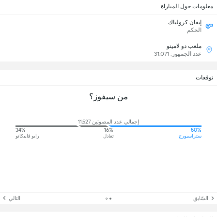
معلومات حول المباراة
إيفان كرولياك
الحكم
ملعب دو لامينو
عدد الجمهور: 31,071
توقعات
من سيفوز؟
إجمالي عدد المصوتين 11,527
34%
16%
50%
ستراسبورج
تعادل
رايو فاييكانو
السّابق
التالي