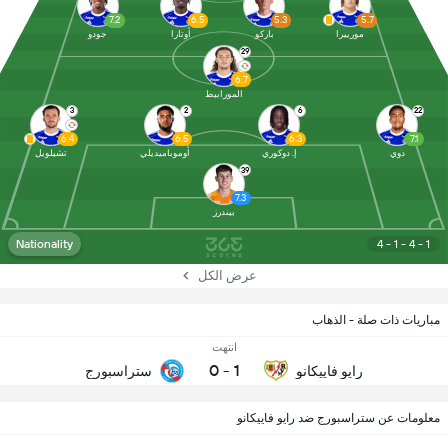
7.2
6.5
5.3
5.7
مورييرا
باركو
أوتارا
جودو
29
6.7
المورابيط
3
2
6
22
6.4
6.5
6.3
7.1
دوي
إ. دوكوري
أوموباميديلي
تشيلويل
39
7.3
بيندرز
Nationality
4 - 1 - 4 - 1
عرض الكل
مباريات ذات صلة - الذهاب
انتهت
0
-
1
رايو فاييكانو
ستراسبورج
معلومات عن ستراسبورج ضد رايو فاييكانو