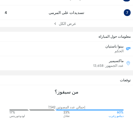
7
تسديدات على المرمى
4
عرض الكل
معلومات حول المباراة
بينوا باستيان
الحكم
ماكسيمير
عدد الجمهور: 13,658
توقعات
من سيفوز؟
إجمالي عدد المصوتين 7,542
17%
23%
60%
دينامو زغرب
تعادل
لودوجوريتس