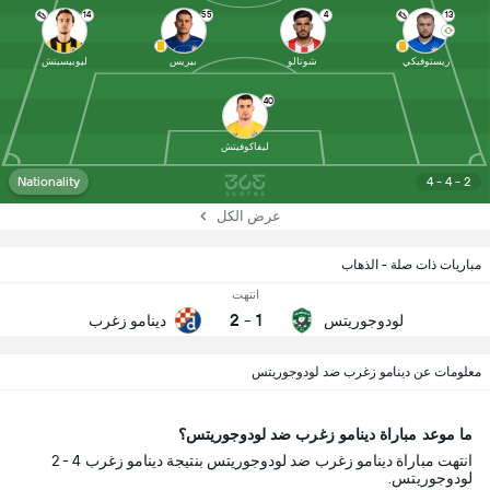
14
55
4
13
ريستوفيكي
شوتالو
بيريس
ليوبيسيتش
40
ليفاكوفيتش
Nationality
4 - 4 - 2
عرض الكل
مباريات ذات صلة - الذهاب
انتهت
2
-
1
لودوجوريتس
دينامو زغرب
معلومات عن دينامو زغرب ضد لودوجوريتس
ما موعد مباراة دينامو زغرب ضد لودوجوريتس؟
انتهت مباراة دينامو زغرب ضد لودوجوريتس بنتيجة دينامو زغرب 4 - 2
لودوجوريتس.