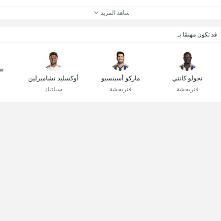
شاهد المزيد
قد تكون مهتمًا بـ
بي
نجولو كانتي
ماركو أسينسيو
أوكسليد تشامبرلين
فنربخشة
فنربخشة
سيلتيك