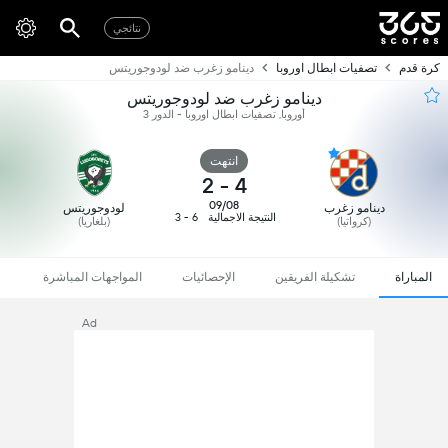
نتائجي
كرة قدم
تصفيات ابطال اوروبا
دينامو زغرب ضد لودوجوريتس
دينامو زغرب ضد لودوجوريتس
أوروبا, تصفيات ابطال اوروبا - الدور 3
انتهت
2
-
4
09/08
دينامو زغرب
لودوجوريتس
النتيجة الاجمالية
6 - 3
(كرواتيا)
(بلغاريا)
المباراة
تشكيلة الفريقين
الإحصائيات
المواجهات المباشرة
Ad