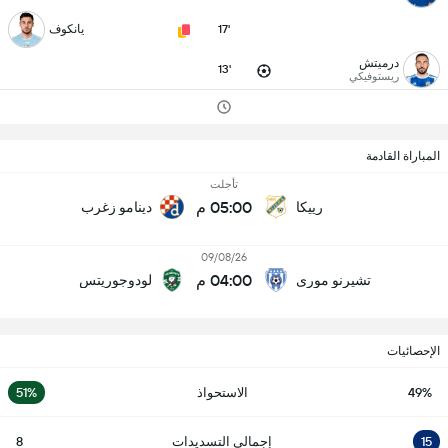
17'
يانكوف
درميتش
13'
ريستوفيكي
المباراة القادمة
تأجلت
05:00 م
رييكا
دينامو زغرب
09/08/26
04:00 م
تشيرنو مورى
لودوجوريتس
الإحصائيات
49%
الاستحواذ
51%
15
إجمالي التسديدات
8