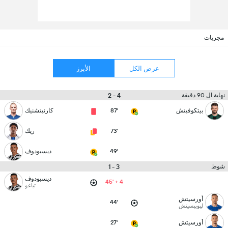
مجريات
عرض الكل
الأبرز
4 - 2
نهاية ال 90 دقيقة
بيتكوفيتش
87'
كارنيتشنيك
73'
ريك
49'
ديسبودوف
3 - 1
شوط
ديسبودوف
45' + 4
تياغو
أورسيتش
44'
ليوبيسيتش
أورسيتش
27'