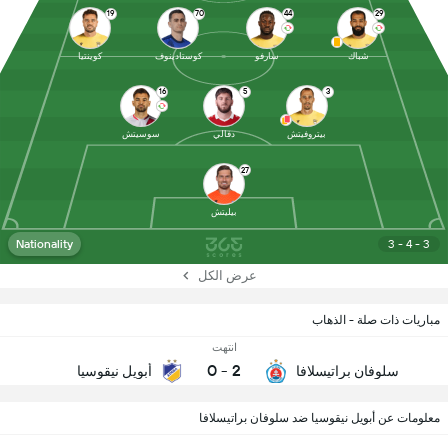
19
70
44
29
شباك
سارفو
كوستادينوف
كوينتيا
16
5
3
بيتروفيتش
دفالي
سوسيتش
27
بيليتش
Nationality
3 - 4 - 3
عرض الكل
مباريات ذات صلة - الذهاب
انتهت
0
-
2
سلوفان براتيسلافا
أبويل نيقوسيا
معلومات عن أبويل نيقوسيا ضد سلوفان براتيسلافا