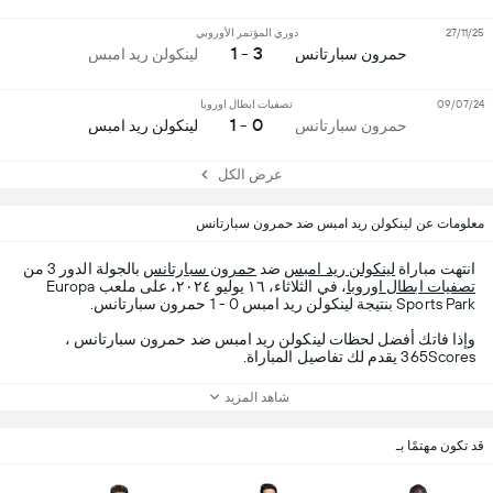
27/11/25
دوري المؤتمر الأوروبي
3 - 1
حمرون سبارتانس
لينكولن ريد امبس
09/07/24
تصفيات ابطال اوروبا
0 - 1
حمرون سبارتانس
لينكولن ريد امبس
عرض الكل
معلومات عن لينكولن ريد امبس ضد حمرون سبارتانس
انتهت مباراة
لينكولن ريد امبس
ضد
حمرون سبارتانس
بالجولة الدور 3 من
تصفيات ابطال اوروبا
، في الثلاثاء، ١٦ يوليو ٢٠٢٤، على ملعب Europa
Sports Park بنتيجة لينكولن ريد امبس 0 - 1 حمرون سبارتانس.
وإذا فاتك أفضل لحظات لينكولن ريد امبس ضد حمرون سبارتانس ،
365Scores يقدم لك تفاصيل المباراة.
شاهد المزيد
قد تكون مهتمًا بـ