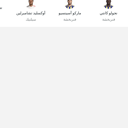
بي
نجولو كانتي
ماركو أسينسيو
أوكسليد تشامبرلين
فنربخشة
فنربخشة
سيلتيك