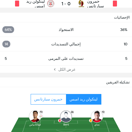
حمرون
لينكولن ريد
1
-
0
سبارتانس
امبس
الإحصائيات
36%
الاستحواذ
64%
10
إجمالي التسديدات
14
5
تسديدات على المرمى
5
عرض الكل
تشكيلة الفريقين
لينكولن ريد امبس
حمرون سبارتانس
70
26
10
تجاي
Bent
فيلاكانياس