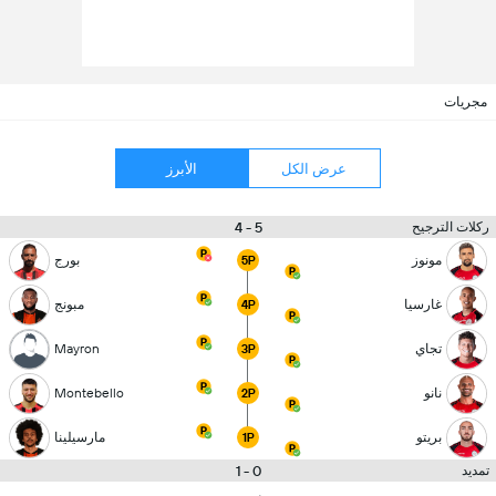
مجريات
عرض الكل
الأبرز
5 - 4
ركلات الترجيح
مونوز
بورج
5P
غارسيا
مبونج
4P
تجاي
Mayron
3P
نانو
Montebello
2P
بريتو
مارسيلينا
1P
0 - 1
تمديد