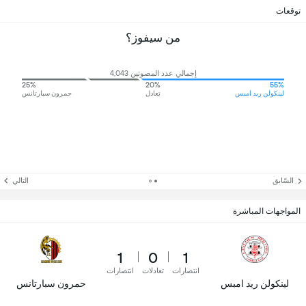
توقعات
من سيفوز؟
إجمالي عدد المصوتين 4,043
25%
20%
55%
لينكولن ريد امبس
تعادل
حمرون سبارتانس
السّابق
التالي
المواجهات المباشرة
1
0
1
انتصارات
تعادلات
انتصارات
لينكولن ريد امبس
حمرون سبارتانس