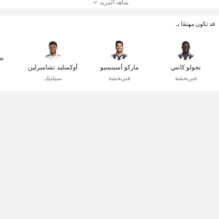
شاهد المزيد
قد تكون مهتمًا بـ
بي
نجولو كانتي
ماركو أسينسيو
أوكسليد تشامبرلين
فنربخشة
فنربخشة
سيلتيك