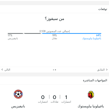
توقعات
من سيفوز؟
إجمالي عدد المصوتين 2,108
17%
19%
64%
ياغييلونيا بياويستوك
تعادل
بانيفيزيس
السّابق
التالي
المواجهات المباشرة
0
0
1
انتصارات
تعادلات
انتصارات
ياغييلونيا بياويستوك
بانيفيزيس