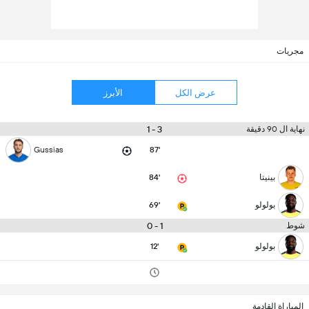
مجريات
عرض الكل
الأبرز
3 - 1
نهاية ال 90 دقيقة
Gussias
87'
بينيتا
84'
بولولو
69'
1 - 0
شوط
بولولو
12'
المباراة القادمة