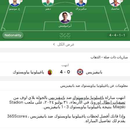
ساشيك
سكيربزاك
ديغيز
ج. موتينيو
50
أبراموفيتش
Nationality
4 - 4 - 1 - 1
عرض الكل
مباريات ذات صلة - الذهاب
انتهت
4
-
0
بانيفيزيس
ياغييلونيا بياويستوك
معلومات عن ياغييلونيا بياويستوك ضد بانيفيزيس
انتهت مباراة
ياغييلونيا بياويستوك
ضد
بانيفيزيس
بالجولة بلاي اوف من
تصفيات ابطال اوروبا
، في الأربعاء، ٣١ يوليو ٢٠٢٤، على ملعب Stadion
Miejski بنتيجة ياغييلونيا بياويستوك 3 - 1 بانيفيزيس.
وإذا فاتك أفضل لحظات ياغييلونيا بياويستوك ضد بانيفيزيس ، 365Scores
يقدم لك تفاصيل المباراة.