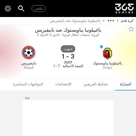
نتائجي
كرة قدم
ياغييلونيا بياويستوك ضد بانيفيزيس
ياغييلونيا بياويستوك ضد بانيفيزيس
أوروبا, تصفيات ابطال اوروبا - الدور 2, الجولة 2
انتهت
1
-
3
31/07
ياغييلونيا بياويستوك
بانيفيزيس
النتيجة الاجمالية
7 - 1
(بولندا)
(ليتوانيا)
المباراة
تشكيلة الفريقين
الإحصائيات
المواجهات المباشرة
Ad