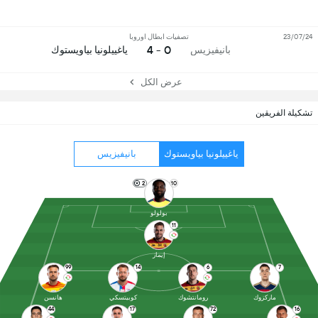
23/07/24
تصفيات ابطال اوروبا
0 - 4
بانيفيزيس
ياغييلونيا بياويستوك
عرض الكل
تشكيلة الفريقين
ياغييلونيا بياويستوك
بانيفيزيس
2
10
بولولو
11
إيماز
99
14
6
7
ماركزوك
رومانتشوك
كوبيتسكي
هانسن
44
17
72
16