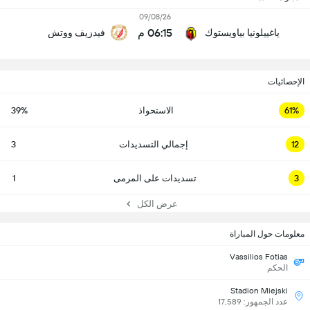
09/08/26
06:15 م
ياغييلونيا بياويستوك
فيدزيف ووتش
الإحصائيات
61%
الاستحواذ
39%
12
إجمالي التسديدات
3
3
تسديدات على المرمى
1
عرض الكل
معلومات حول المباراة
Vassilios Fotias
الحكم
Stadion Miejski
عدد الجمهور: 17,589