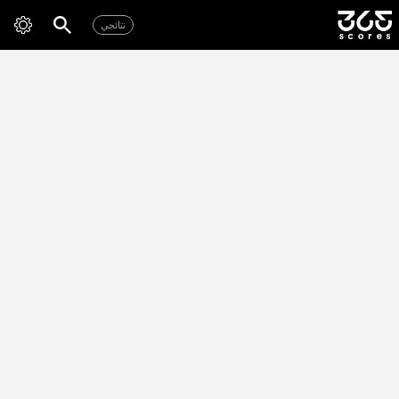
نتائجي