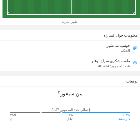
أظهر المزيد
معلومات حول المباراة
خوسيه سانشيز
الحكم
ملعب شكري سراج أوغلو
عدد الجمهور: 40,474
توقعات
من سيفوز؟
إجمالي عدد المصوتين 13,137
26%
17%
57%
فنربخشة
تعادل
ليل