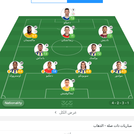
9
7.2
دجيكو
97
53
10
6.9
7.1
7.3
تاديتش
زيمانسكي
ماكسيمان
8
5
7.3
7.2
يوكسك
يانداش
24
6
2
16
6.6
7.8
6.8
6.3
مولدور
سويونكو
دجكيو
أوستروولد
40
7.4
ليفاكوفيتش
Nationality
4 - 2 - 3 - 1
عرض الكل
مباريات ذات صلة - الذهاب
انتهت