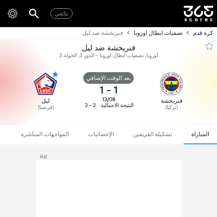
نتائجي
كرة قدم
تصفيات ابطال اوروبا
فنربخشة ضد ليل
فنربخشة ضد ليل
أوروبا, تصفيات ابطال اوروبا - الدور 3, الجولة 3
بعد الوقت الإضافي
1
-
1
13/08
فنربخشة
ليل
النتيجة الاجمالية
2 - 3
(تركيا)
(فرنسا)
المباراة
تشكيلة الفريقين
الإحصائيات
المواجهات المباشرة
Ad